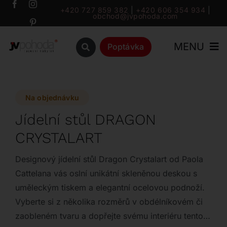
Přeskočit
+420 727 859 382
|
+420 606 354 934
|
obchod@jvpohoda.com
na
obsah
MENU
Poptávka
Úvod
Na objednávku
O nás
Jídelní stůl DRAGON
CRYSTALART
Katalog
Designový jídelní stůl Dragon Crystalart od Paola
Značky
Cattelana vás oslní unikátní skleněnou deskou s
uměleckým tiskem a elegantní ocelovou podnoží.
Vyberte si z několika rozměrů v obdélníkovém či
Outlet
zaobleném tvaru a dopřejte svému interiéru tento