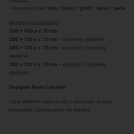
– lakovaná ocel:
titan
/
bronz
/
grafit
/
černá
/
perla
Rozměry viz obrázky:
200 x 100 x v. 73 cm
200 x 120 x v. 73 cm
– zaoblený obdélník
240 x 120 x v. 73 cm
– klasický / zaoblený
obdélník
300 x 120 x v. 73 cm
– klasický / zaoblený
obdélník
Designér Paolo Cattelan
Cena jídelního stolu se liší v závislosti na typu
provedení, cena je proto na doptání.