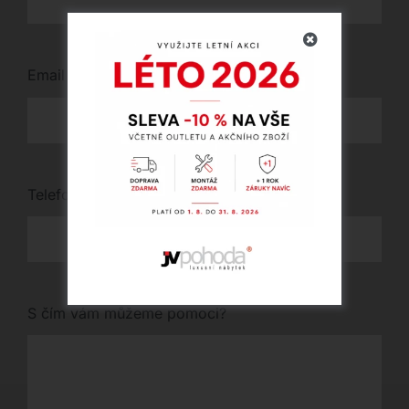
Email
*
Telefon
*
S čím vám můžeme pomoci?