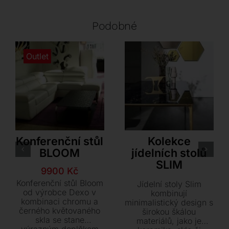
Podobné
Outlet
Dexo
Sovet
Konferenční stůl
Kolekce
BLOOM
jídelních stolů
SLIM
Původní
Aktuální
9900
Kč
cena
cena
Konferenční stůl Bloom
Jídelní stoly Slim
byla:
je:
od výrobce Dexo v
kombinují
kombinaci chromu a
38260 Kč.
9900 Kč.
minimalistický design s
černého květovaného
širokou škálou
skla se stane
materiálů, jako je