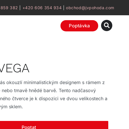
 859 382
|
+420 606 354 934
|
obchod@jvpohoda.com
Poptávka
 VEGA
vás okouzlí minimalistickým designem s rámem z
 nebo tmavě hnědé barvě. Tento nadčasový
ného čtverce je k dispozici ve dvou velikostech a
vým sklem.
Poptat