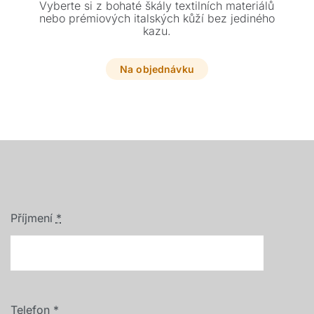
Vyberte si z bohaté škály textilních materiálů
nebo prémiových italských kůží bez jediného
kazu.
Na objednávku
Příjmení
*
Telefon
*