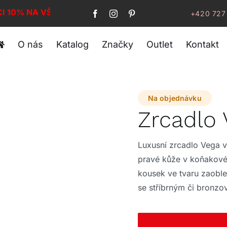
CI 10% NA VŠE!
+420 727
O nás
Katalog
Značky
Outlet
Kontakt
Na objednávku
Zrcadlo
Luxusní zrcadlo Vega 
pravé kůže v koňakové
kousek ve tvaru zaoble
se stříbrným či bronzo