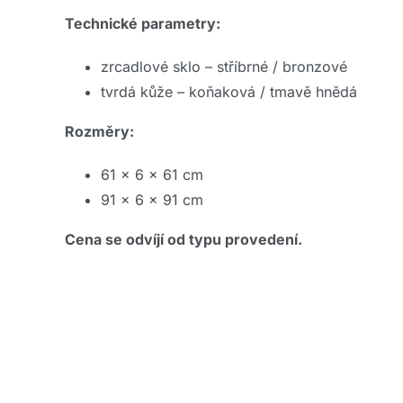
Technické parametry:
zrcadlové sklo – stříbrné / bronzové
tvrdá kůže – koňaková / tmavě hnědá
Rozměry:
61 x 6 x 61 cm
91 x 6 x 91 cm
Cena se odvíjí od typu provedení.