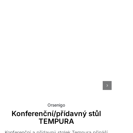
Orsenigo
Konferenční/přídavný stůl
TEMPURA
Des
ho
Konferenční a přídavný stolek Tempura přináší