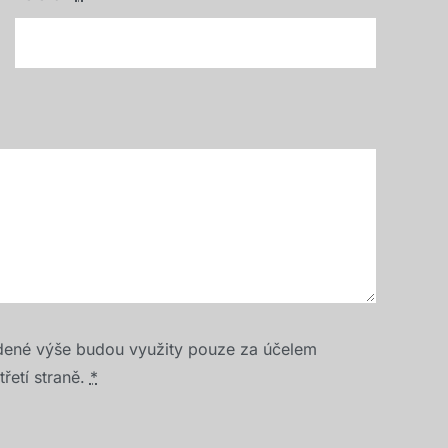
dené výše budou využity pouze za účelem
řetí straně.
*