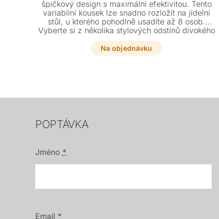
špičkový design s maximální efektivitou. Tento
variabilní kousek lze snadno rozložit na jídelní
stůl, u kterého pohodlně usadíte až 8 osob.
Vyberte si z několika stylových odstínů divokého
dubu a dopřejte svému interiéru tento výjimečný
prvek.
Na objednávku
POPTÁVKA
Jméno
*
Email
*