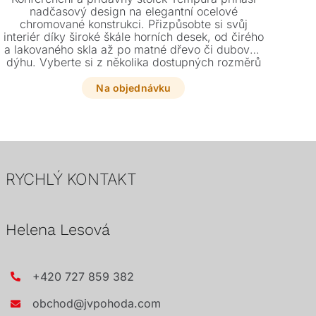
ko
nadčasový design na elegantní ocelové
p
chromované konstrukci. Přizpůsobte si svůj
osvě
interiér díky široké škále horních desek, od čirého
a lakovaného skla až po matné dřevo či dubovou
dýhu. Vyberte si z několika dostupných rozměrů
ten pravý kousek pro váš domov.
Na objednávku
RYCHLÝ KONTAKT
Helena Lesová
+420 727 859 382
obchod@jvpohoda.com