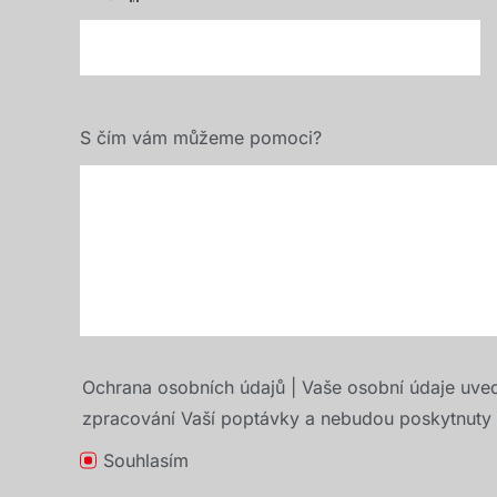
S čím vám můžeme pomoci?
Ochrana osobních údajů | Vaše osobní údaje uve
zpracování Vaší poptávky a nebudou poskytnuty t
Souhlasím