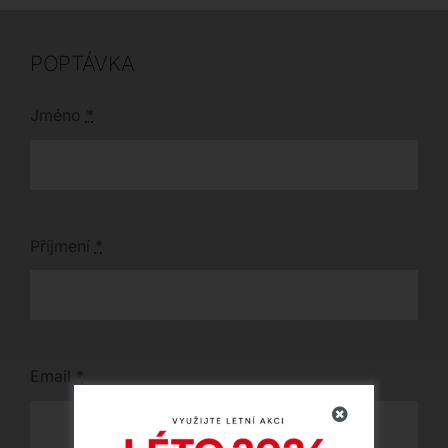
prvkem každého
lze na vyžádání doplnit
interiéru.
i praktické venkovní
podsedáky.
POPTÁVKA
Jméno
*
Příjmení
*
Email
*