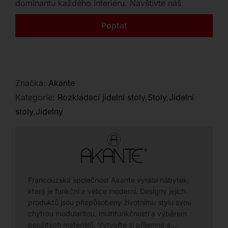
dominantu každého interiéru. Navštivte náš
Kontakt
showroom v Plzni a vyberte si ideální rozměr pro
Poptat
vaše dokonalé stolování.
Značka:
Akante
Kategorie:
Rozkládací jídelní stoly
,
Stoly
,
Jídelní
stoly
,
Jídelny
Francouzská společnost Akante vyrábí nábytek,
který je funkční a velice moderní. Designy jejích
produktů jsou přizpůsobeny životnímu stylu svou
chytrou modularitou, multifunkčností a výběrem
použitých materiálů. Vytvořte si příjemné a…