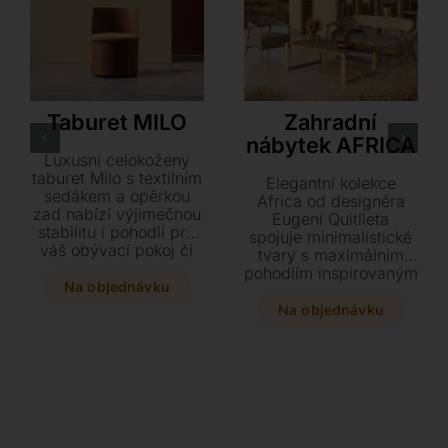
Airnova
VONDOM
Taburet MILO
Zahradní
nábytek AFRICA
Luxusní celokožený
taburet Milo s textilním
Elegantní kolekce
sedákem a opěrkou
Africa od designéra
zad nabízí výjimečnou
Eugeni Quitlleta
stabilitu i pohodlí pro
spojuje minimalistické
váš obývací pokoj či
tvary s maximálním
ložnici. Vyberte si z
pohodlím inspirovaným
mnoha barev dle
Na objednávku
Středozemním mořem.
vzorníku a zvolte
Tato nadčasová řada
Na objednávku
variantu s praktickou
obsahuje stohovatelné
otočnou základnou pro
židle, křesla i lehátka,
maximální komfort.
která dokonale kopírují
Stylový design o
křivky lidského těla.
rozměrech 44 x 46 x
Dopřejte svému
62 cm se stane
prostoru prvotřídní styl
reprezentativním
s nábytkem, k němuž