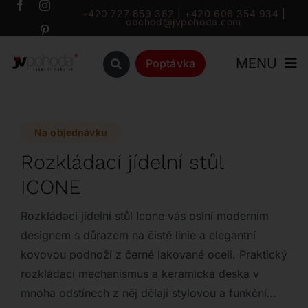
Přeskočit
+420 727 859 382
|
+420 606 354 934
|
obchod@jvpohoda.com
na
obsah
MENU
Poptávka
Úvod
Na objednávku
O nás
Rozkládací jídelní stůl
ICONE
Katalog
Rozkládací jídelní stůl Icone vás oslní moderním
Značky
designem s důrazem na čisté linie a elegantní
kovovou podnoží z černé lakované oceli. Praktický
rozkládací mechanismus a keramická deska v
Outlet
mnoha odstínech z něj dělají stylovou a funkční