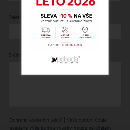
Telefon
*
S čím vám můžeme pomoci?
Ochrana osobních údajů | Vaše osobní údaje
uvedené výše budou využity pouze za účelem