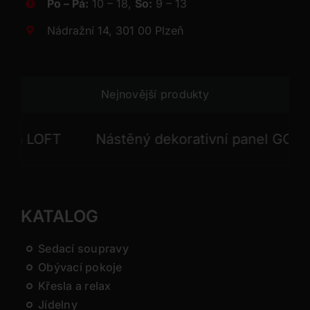
Po – Pá:
10 – 18,
So:
9 – 13
Nádražní 14, 301 00 Plzeň
Nejnovější produkty
 LOFT
Nástěný dekorativní panel GONG
KATALOG
Sedací soupravy
Obývací pokoje
Křesla a relax
Jídelny