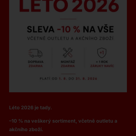
Léto 2026 je tady.
–10 % na veškerý sortiment, včetně outletu a
akčního zboží.