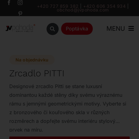
Přeskočit
+420 727 859 382
|
+420 606 354 934
|
obchod@jvpohoda.com
na
obsah
MENU
Poptávka
Úvod
Na objednávku
O nás
Zrcadlo PITTI
Katalog
Designové zrcadlo Pitti se stane luxusní
dominantou každé stěny díky svému výraznému
rámu s jemnými geometrickými motivy. Vyberte si
Značky
z bronzového či kouřového skla v různých
rozměrech a dopřejte svému interiéru stylový
Outlet
prvek na míru.