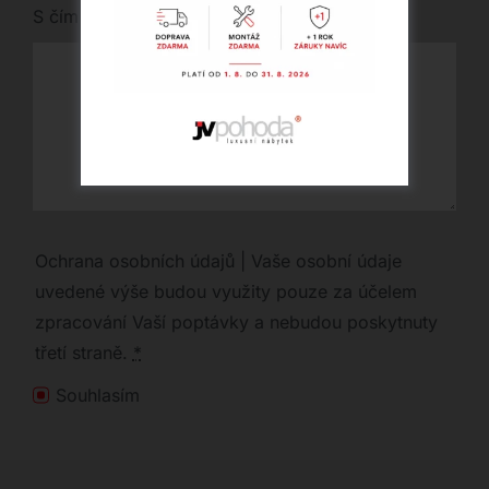
S čím vám můžeme pomoci?
Ochrana osobních údajů | Vaše osobní údaje
uvedené výše budou využity pouze za účelem
zpracování Vaší poptávky a nebudou poskytnuty
třetí straně.
*
Souhlasím