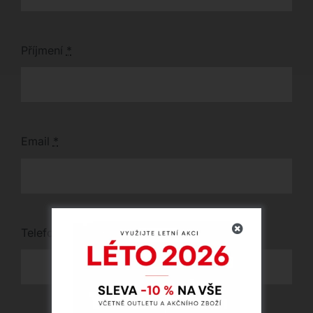
Příjmení
*
Email
*
Telefon
*