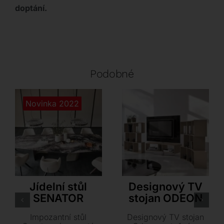
doptání.
Podobné
Novinka 2022
Cattelan Italia
Antonello Italia
Jídelní stůl
Designový TV
SENATOR
stojan ODEON
Impozantní stůl
Designový TV stojan