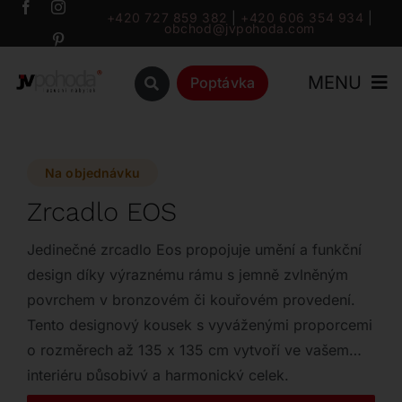
Přeskočit
+420 727 859 382
|
+420 606 354 934
|
obchod@jvpohoda.com
na
obsah
MENU
Poptávka
Úvod
Na objednávku
O nás
Zrcadlo EOS
Katalog
Jedinečné zrcadlo Eos propojuje umění a funkční
design díky výraznému rámu s jemně zvlněným
povrchem v bronzovém či kouřovém provedení.
Značky
Tento designový kousek s vyváženými proporcemi
o rozměrech až 135 x 135 cm vytvoří ve vašem
Outlet
interiéru působivý a harmonický celek.