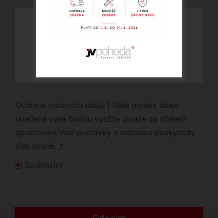
Ochrana osobních údajů | Vaše osobní údaje
uvedené výše budou využity pouze za účelem
zpracování Vaší poptávky a nebudou poskytnuty
třetí straně.
*
Souhlasím