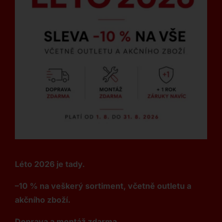
Léto 2026 je tady.
–10 % na veškerý sortiment, včetně outletu a
akčního zboží.
Doprava a montáž zdarma.