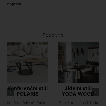
doptání.
Podobné
Akante
Cattelan Italia
Konferenční stůl
Jídelní stůl
POLARIS
YODA WOOD
Konferenční stůl Polaris
Kulatý jídelní stůl Yoda