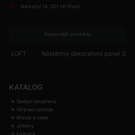
Nádražní 14, 301 00 Plzeň
Nejnovější produkty
 LOFT
Nástěnný dekorativní panel GONG
KATALOG
Sedací soupravy
Obývací pokoje
Křesla a relax
Jídelny
Ložnice