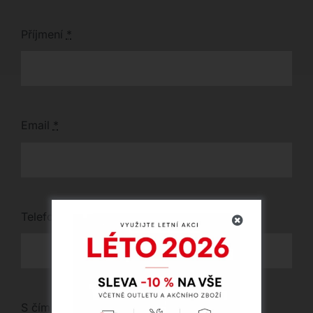
Příjmení
*
Email
*
Telefon
*
S čím vám můžeme pomoci?