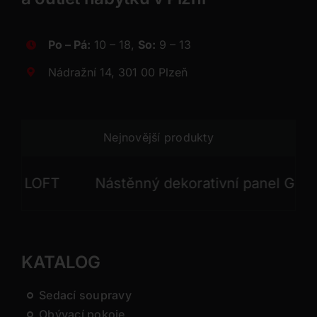
Po – Pá:
10 – 18,
So:
9 – 13
Nádražní 14, 301 00 Plzeň
Nejnovější produkty
LOFT
Nástěnný dekorativní panel GONG
KATALOG
Sedací soupravy
Obývací pokoje