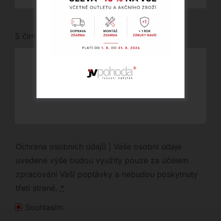
S čím vám můžeme pomoci?
Ochrana osobních údajů | Vaše osobní údaje
uvedené výše budou využity pouze za účelem
zpracování Vaší poptávky a nebudou poskytnuty
třetí straně.
*
Souhlasím