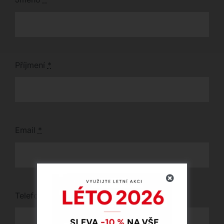
Příjmení
*
Email
*
Telefon
*