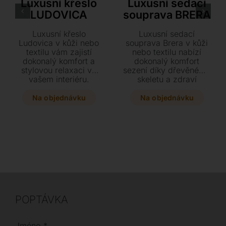
Luxusní křeslo
Luxusní sedací
LUDOVICA
souprava BRERA
Luxusní křeslo
Luxusní sedací
Ludovica v kůži nebo
souprava Brera v kůži
textilu vám zajistí
nebo textilu nabízí
dokonalý komfort a
dokonalý komfort
stylovou relaxaci ve
sezení díky dřevěnému
vašem interiéru.
skeletu a zdraví
Vybírejte z prémiových
prospěšným
italských kůží či pestré
polyuretanovým
Na objednávku
Na objednávku
škály látek a dopřejte
pěnám. Dlouhou
si italský design o
životnost zaručují
rozměrech 83 x 76 x
odvětrávací lamely
77 cm.
pod sedáky a
prvotřídní italské kůže
či pestrý výběr látek.
Sestavte si ideální
odpočinkovou zónu
díky široké nabídce
komponentů v různých
rozměrech.
POPTÁVKA
Jméno
*