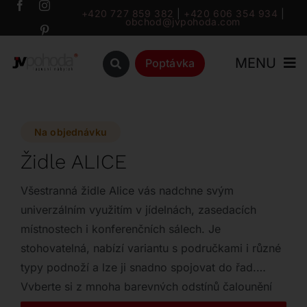
Přeskočit
+420 727 859 382
|
+420 606 354 934
|
obchod@jvpohoda.com
na
obsah
MENU
Poptávka
Úvod
Na objednávku
O nás
Židle ALICE
Katalog
Všestranná židle Alice vás nadchne svým
univerzálním využitím v jídelnách, zasedacích
místnostech i konferenčních sálech. Je
Značky
stohovatelná, nabízí variantu s područkami i různé
typy podnoží a lze ji snadno spojovat do řad.
Outlet
Vyberte si z mnoha barevných odstínů čalounění
nebo odolného technopolymeru přesně podle