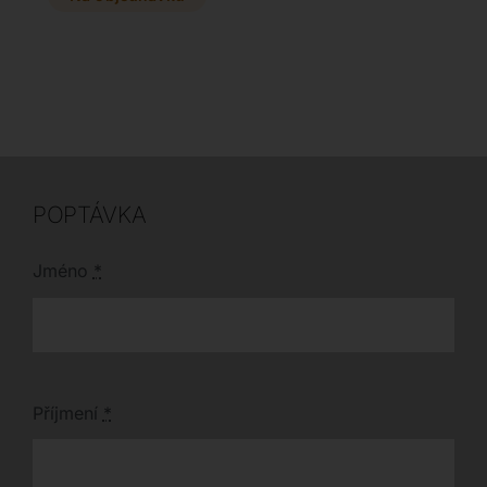
nabízí širokou škálu
luxusní keramickou
barevných odstínů dle
deskou v mnoha
vašeho výběru.
odstínech je dokonalou
volbou pro každou
moderní jídelnu.
Vyberte si z široké
škály rozměrů a tvarů
ten pravý stůl přímo
pro váš interiér.
POPTÁVKA
Jméno
*
Příjmení
*