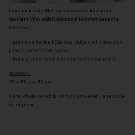
Luxusní křeslo Melissa čalouněné kůží nebo
textilem Vám zajistí dokonalý komfort sezení a
relaxace.
– prémiové italské kůže bez viditelných i skrytých
jizev v pestré škále barev
– bohatý výběr textilních potahových materiálů
Rozměry:
75 x 80 x v. 82 cm
Cena křesla se odvíjí od typu provedení, a proto je
na doptání.