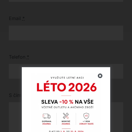
Email
*
Telefon
*
S čím vám můžeme pomoci?