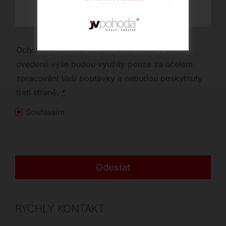
Ochrana osobních údajů | Vaše osobní údaje
uvedené výše budou využity pouze za účelem
zpracování Vaší poptávky a nebudou poskytnuty
třetí straně.
*
Souhlasím
Odeslat
RYCHLÝ KONTAKT