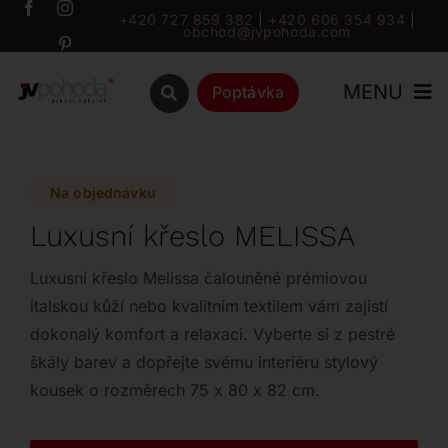
Přeskočit
+420 727 859 382
|
+420 606 354 934
|
obchod@jvpohoda.com
na
obsah
MENU
Poptávka
Úvod
Na objednávku
O nás
Luxusní křeslo MELISSA
Katalog
Luxusní křeslo Melissa čalouněné prémiovou
italskou kůží nebo kvalitním textilem vám zajistí
dokonalý komfort a relaxaci. Vyberte si z pestré
Značky
škály barev a dopřejte svému interiéru stylový
kousek o rozměrech 75 x 80 x 82 cm.
Outlet