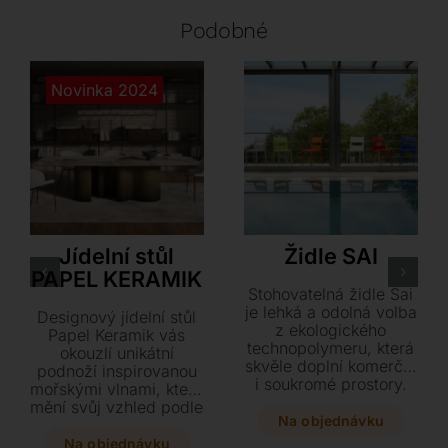
Podobné
Novinka 2024
Cattelan Italia
S•CAB
Jídelní stůl
Židle SAI
PAPEL KERAMIK
Stohovatelná židle Sai
je lehká a odolná volba
Designový jídelní stůl
z ekologického
Papel Keramik vás
technopolymeru, která
okouzlí unikátní
skvěle doplní komerční
podnoží inspirovanou
i soukromé prostory.
mořskými vlnami, která
Díky své odolnosti je
mění svůj vzhled podle
ideální pro vnitřní i
Na objednávku
úhlu pohledu. Tento
venkovní použití a
impozantní kousek s
Na objednávku