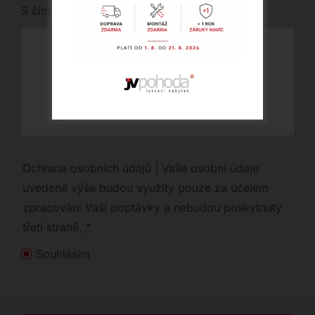
S čím vám můžeme pomoci?
Ochrana osobních údajů | Vaše osobní údaje
uvedené výše budou využity pouze za účelem
zpracování Vaší poptávky a nebudou poskytnuty
třetí straně.
*
Souhlasím