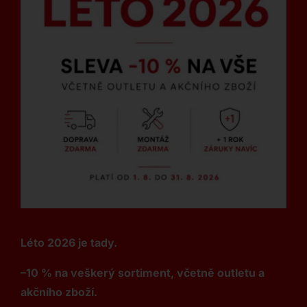
Léto 2026 je tady.
–10 % na veškerý sortiment, včetně outletu a
akčního zboží.