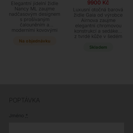
Původní
Aktuální
9900
Kč
Elegantní jídelní židle
cena
cena
Nancy ML zaujme
Luxusní otočná barová
nadčasovým designem
byla:
je:
židle Gaia od výrobce
s prošívaným
Airnova zaujme
19850 Kč.
9900 Kč.
čalouněním a
elegantní chromovou
moderními kovovými
konstrukcí a sedákem
nohami v několika
z tvrdé kůže v šedém
stylových odstínech.
Na objednávku
odstínu. Tento výškově
Dopřejte si funkční
nastavitelný vystavený
Skladem
prvek o rozměrech 56
model je ihned k
x 60 x 87 cm, který
dispozici se slevou za
dokonale doladí váš
akční cenu 9.900 Kč.
interiér díky širokému
Dopřejte svému
výběru potahových
interiéru italský design
materiálů od textilu až
v rozměrech 46 x 46
po jemnou hovězí kůži.
cm s variabilní výškou
sedu až 80 cm.
POPTÁVKA
Jméno
*