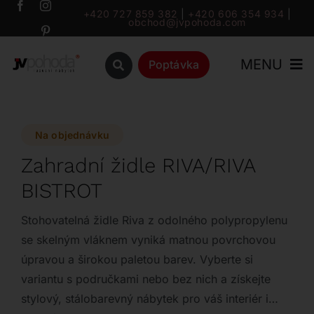
Přeskočit
+420 727 859 382
|
+420 606 354 934
|
obchod@jvpohoda.com
na
obsah
MENU
Poptávka
Úvod
Na objednávku
O nás
Zahradní židle RIVA/RIVA
BISTROT
Katalog
Stohovatelná židle Riva z odolného polypropylenu
Značky
se skelným vláknem vyniká matnou povrchovou
úpravou a širokou paletou barev. Vyberte si
variantu s područkami nebo bez nich a získejte
Outlet
stylový, stálobarevný nábytek pro váš interiér i