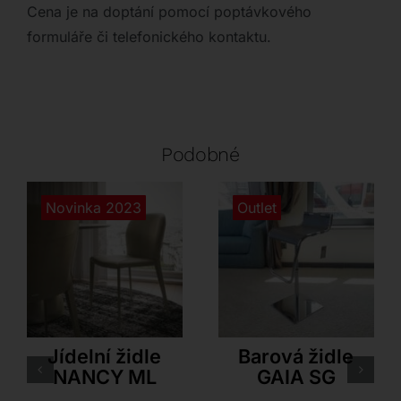
Cena je na doptání pomocí poptávkového
formuláře či telefonického kontaktu.
Podobné
Novinka 2023
Outlet
Cattelan Italia
Airnova
Jídelní židle
Barová židle
NANCY ML
GAIA SG