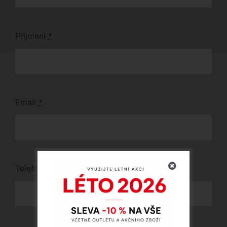
Příjmení
*
Email
*
Telefon
*