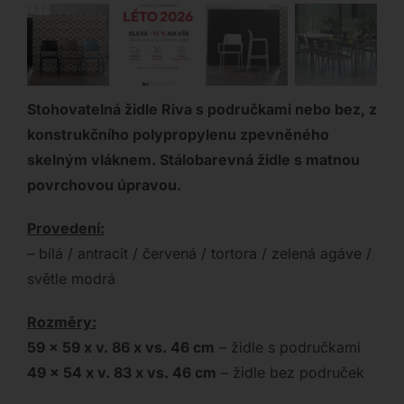
Stohovatelná židle Riva s područkami nebo bez, z
konstrukčního polypropylenu zpevněného
skelným vláknem. Stálobarevná židle s matnou
povrchovou úpravou.
Provedení:
– bílá / antracit / červená / tortora / zelená agáve /
světle modrá
Rozměry:
59 x 59 x v. 86 x vs. 46 cm
– židle s područkami
49 x 54 x v. 83 x vs. 46 cm
– židle bez područek