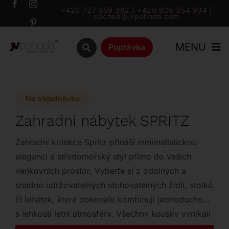
Přeskočit
+420 727 859 382
|
+420 606 354 934
|
obchod@jvpohoda.com
na
obsah
MENU
Poptávka
Úvod
Na objednávku
O nás
Zahradní nábytek SPRITZ
Katalog
Zahradní kolekce Spritz přináší minimalistickou
eleganci a středomořský styl přímo do vašich
venkovních prostor. Vyberte si z odolných a
Značky
snadno udržovatelných stohovatelných židlí, stolků
či lehátek, které dokonale kombinují jednoduchost
Outlet
s lehkostí letní atmosféry. Všechny kousky vynikají
funkčním designem a jsou ideální volbou pro