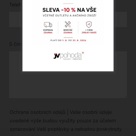
Telefon
*
S čím vám můžeme pomoci?
Ochrana osobních údajů | Vaše osobní údaje
uvedené výše budou využity pouze za účelem
zpracování Vaší poptávky a nebudou poskytnuty