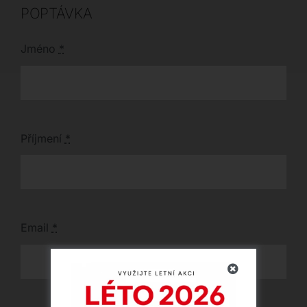
POPTÁVKA
Jméno
*
Příjmení
*
Email
*