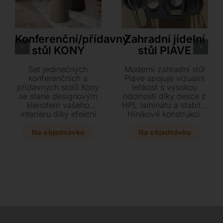
Ozzio
Nardi
Konferenční/přídavný
Zahradní jídelní
stůl KONY
stůl PIAVE
Set jedinečných
Moderní zahradní stůl
konferenčních a
Piave spojuje vizuální
přídavných stolů Kony
lehkost s vysokou
se stane designovým
odolností díky desce z
klenotem vašeho
HPL laminátu a stabilní
interiéru díky efektní
hliníkové konstrukci.
kombinaci různých
Tento elegantní a
výšek a materiálů.
nadčasový kousek s
Na objednávku
Na objednávku
Vyberte si z mnoha
nastavitelnými nohami
odstínů keramiky,
se skvěle přizpůsobí
divokého dubu a
jakémukoliv prostoru i
kovových konstrukcí
nerovnému povrchu.
ten pravý kousek pro
váš obývací pokoj či
ložnici.