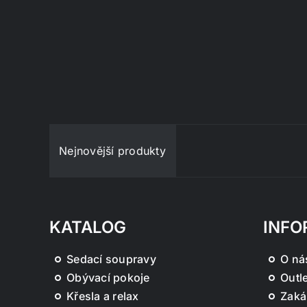
Nejnovější produkty
KATALOG
INFO
Sedací soupravy
O ná
Obývací pokoje
Outle
Křesla a relax
Zaká