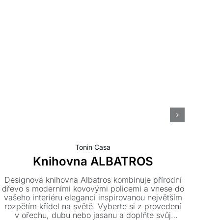
Tonin Casa
Knihovna ALBATROS
Designová knihovna Albatros kombinuje přírodní
dřevo s moderními kovovými policemi a vnese do
de
vašeho interiéru eleganci inspirovanou největším
z
rozpětím křídel na světě. Vyberte si z provedení
v ořechu, dubu nebo jasanu a doplňte svůj
kovo