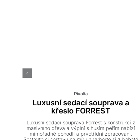
Rivolta
Luxusní sedací souprava a
křeslo FORREST
Luxusní sedací souprava Forrest s konstrukcí z
masivního dřeva a výplní s husím peřím nabízí
mimořádné pohodlí a prvotřídní zpracování.
Sestavte si sestavu na míru a vyberte si z bohaté