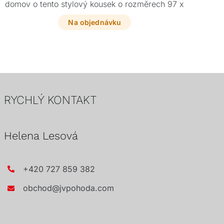
domov o tento stylový kousek o rozměrech 97 x
v 
20 x 115 cm.
Na objednávku
RYCHLÝ KONTAKT
Helena Lesová
+420 727 859 382
obchod@jvpohoda.com