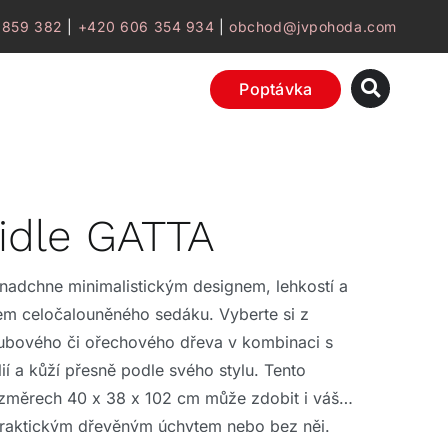
 859 382
|
+420 606 354 934
|
obchod@jvpohoda.com
Poptávka
idle GATTA
 nadchne minimalistickým designem, lehkostí a
em celočalouněného sedáku. Vyberte si z
dubového či ořechového dřeva v kombinaci s
ií a kůží přesně podle svého stylu. Tento
změrech 40 x 38 x 102 cm může zdobit i váš
 praktickým dřevěným úchytem nebo bez něj.