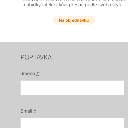
nabídky látek či kůží přesně podle svého stylu.
Na objednávku
POPTÁVKA
Jméno
*
Email
*