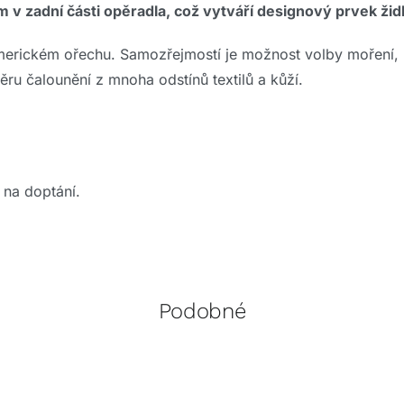
 zadní části opěradla, což vytváří designový prvek židl
 americkém ořechu. Samozřejmostí je možnost volby moření
u čalounění z mnoha odstínů textilů a kůží.
 na doptání.
Podobné