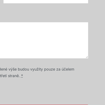
dené výše budou využity pouze za účelem
řetí straně.
*