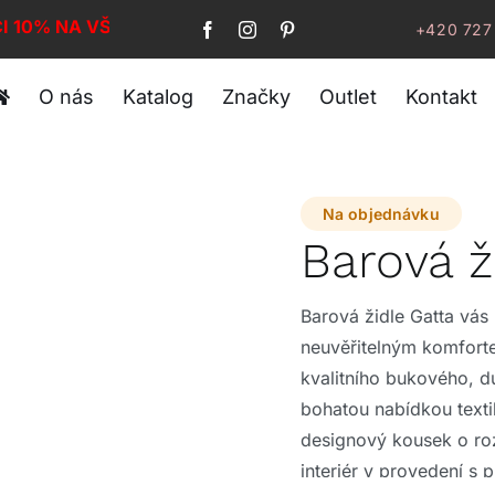
CI 10% NA VŠE!
+420 727
O nás
Katalog
Značky
Outlet
Kontakt
Na objednávku
Barová ž
Barová židle Gatta vás
neuvěřitelným komfort
kvalitního bukového, 
bohatou nabídkou textil
designový kousek o ro
interiér v provedení s