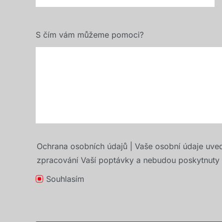
S čím vám můžeme pomoci?
Ochrana osobních údajů | Vaše osobní údaje uve
zpracování Vaší poptávky a nebudou poskytnuty t
Souhlasím