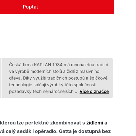
Poptat
e
Česká firma KAPLAN 1934 má mnohaletou tradici
ve výrobě moderních stolů a židlí z masivního
dřeva. Díky využití tradičních postupů a špičkové
technologie splňují výrobky této společnosti
požadavky těch nejnáročnějších…
Více o značce
, kterou lze perfektně zkombinovat s
židlemi
a
á celý sedák i opěradlo. Gatta je dostupná bez