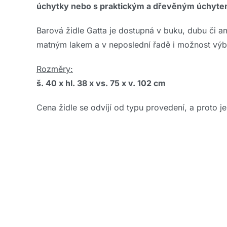
úchytky nebo s praktickým a dřevěným úchytem v
Barová židle Gatta je dostupná v buku, dubu či
matným lakem a v neposlední řadě i možnost výběr
Rozměry:
š. 40 x hl. 38 x vs. 75 x v. 102 cm
Cena židle se odvíjí od typu provedení, a proto je