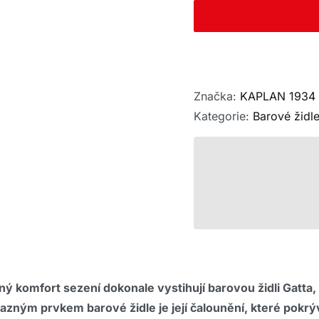
Značka:
KAPLAN 1934
Kategorie:
Barové židl
ný komfort sezení dokonale vystihují barovou židli Gatta
azným prvkem barové židle je její čalounění, které pokrýv