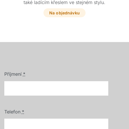
také ladícím křeslem ve stejném stylu.
Na objednávku
Příjmení
*
Telefon
*