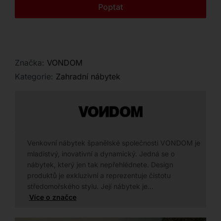
Kontakt
Poptat
stylové lampy a květináče přímo na našem
showroomu.
Značka:
VONDOM
Kategorie:
Zahradní nábytek
Venkovní nábytek španělské společnosti VONDOM je
mladistvý, inovativní a dynamický. Jedná se o
nábytek, který jen tak nepřehlédnete. Design
produktů je exkluzivní a reprezentuje čistotu
středomořského stylu. Její nábytek je…
Více o značce