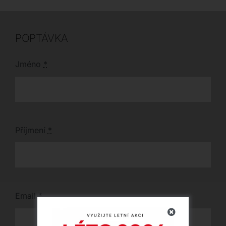
vás.
domovu stylový prvek.
POPTÁVKA
Jméno
*
Příjmení
*
Email
*