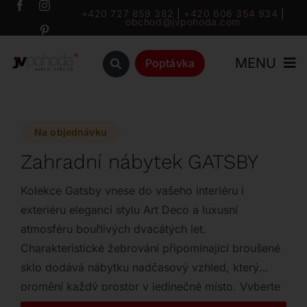
Přeskočit
+420 727 859 382
|
+420 606 354 934
|
obchod@jvpohoda.com
na
obsah
MENU
Poptávka
Úvod
Na objednávku
O nás
Zahradní nábytek GATSBY
Katalog
Kolekce Gatsby vnese do vašeho interiéru i
exteriéru eleganci stylu Art Deco a luxusní
atmosféru bouřlivých dvacátých let.
Značky
Charakteristické žebrování připomínající broušené
sklo dodává nábytku nadčasový vzhled, který
Outlet
promění každý prostor v jedinečné místo. Vyberte
si z široké škály prvků od sedacích souprav po