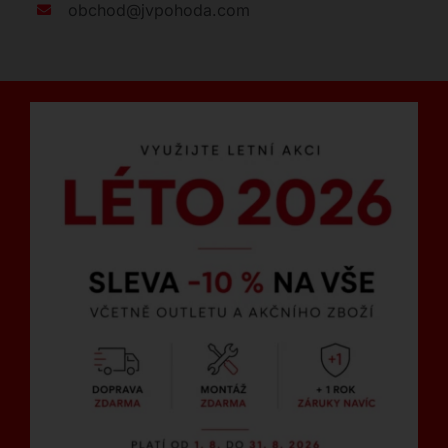
obchod@jvpohoda.com