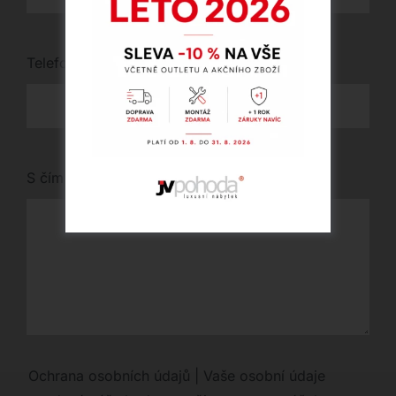
Telefon
*
S čím vám můžeme pomoci?
Ochrana osobních údajů | Vaše osobní údaje