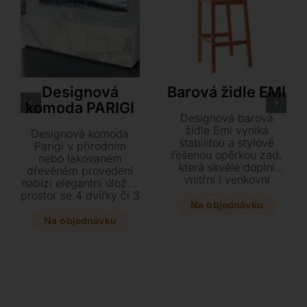
Antonello Italia
S•CAB
Designová
Barová židle EMI
komoda PARIGI
Designová barová
židle Emi vyniká
Designová komoda
stabilitou a stylově
Parigi v přírodním
řešenou opěrkou zad,
nebo lakovaném
která skvěle doplní
dřevěném provedení
vnitřní i venkovní
nabízí elegantní úložný
prostory. Je prakticky
prostor se 4 dvířky či 3
stohovatelná a díky
Na objednávku
zásuvkami s
dvěma variantám
dotykovým otvíráním.
Na objednávku
výšky se dokonale
Interiér s policemi z
přizpůsobí vašemu
čirého skla a základna
baru či zahradě.
z matného hliníku
Navštivte náš
dodávají celku luxusní
showroom v Plzni a
vzhled. Vyberte si ze
vyberte si z mnoha
dvou velikostí a
provedení to pravé pro
dodejte svému