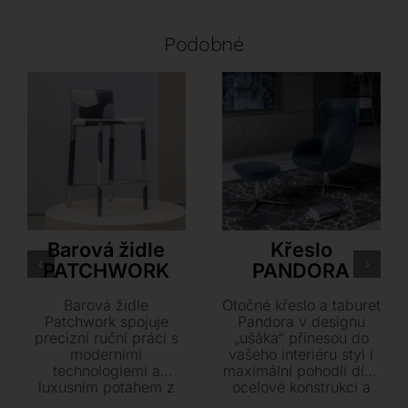
Podobné
Airnova
LoiudiceD
Barová židle
Křeslo
PATCHWORK
PANDORA
Barová židle
Otočné křeslo a taburet
Patchwork spojuje
Pandora v designu
precizní ruční práci s
„ušáka“ přinesou do
moderními
vašeho interiéru styl i
technologiemi a
maximální pohodlí díky
luxusním potahem z
ocelové konstrukci a
tvrdé kůže. Vyberte si
výplni z polyuretanové