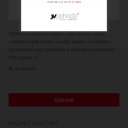
Ochrana osobních údajů | Vaše osobní údaje
uvedené výše budou využity pouze za účelem
zpracování Vaší poptávky a nebudou poskytnuty
třetí straně.
*
Souhlasím
Odeslat
RYCHLÝ KONTAKT