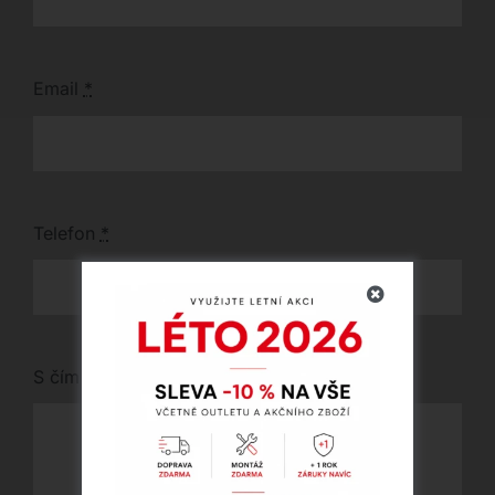
Email
*
Telefon
*
S čím vám můžeme pomoci?