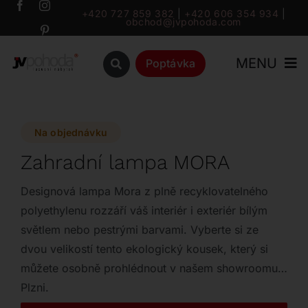
Přeskočit
+420 727 859 382
|
+420 606 354 934
|
obchod@jvpohoda.com
na
obsah
MENU
Poptávka
Úvod
Na objednávku
O nás
Zahradní lampa MORA
Katalog
Designová lampa Mora z plně recyklovatelného
polyethylenu rozzáří váš interiér i exteriér bílým
světlem nebo pestrými barvami. Vyberte si ze
Značky
dvou velikostí tento ekologický kousek, který si
můžete osobně prohlédnout v našem showroomu v
Outlet
Plzni.