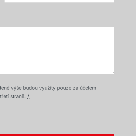
dené výše budou využity pouze za účelem
řetí straně.
*