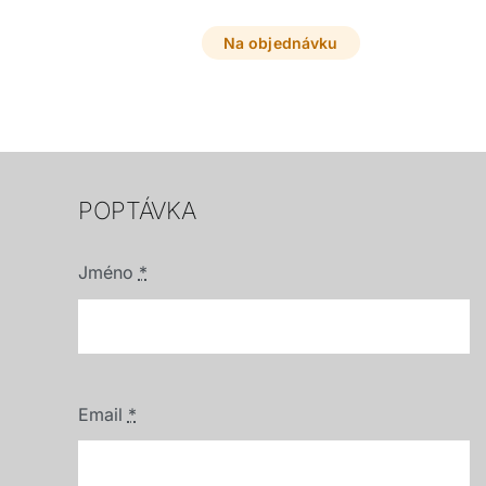
Na objednávku
POPTÁVKA
Jméno
*
Email
*