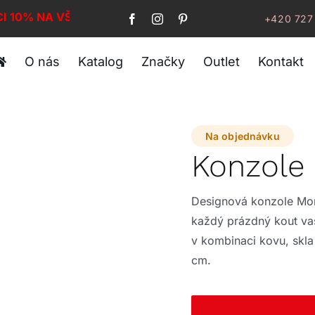
CI 10% NA VŠE!
+420 727
O nás
Katalog
Značky
Outlet
Kontakt
Na objednávku
Konzole
Designová konzole Mom
každý prázdný kout vaš
v kombinaci kovu, skla
cm.