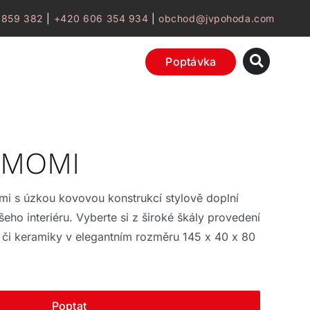
 859 382
|
+420 606 354 934
|
obchod@jvpohoda.com
Poptávka
 MOMI
i s úzkou kovovou konstrukcí stylově doplní
eho interiéru. Vyberte si z široké škály provedení
 či keramiky v elegantním rozměru 145 x 40 x 80
Poptat