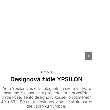
Airnova
Designová židle YPSILON
Židle Ypsilon vás oslní elegantním švem ve tvaru
písmene Y a luxusním provedením z prvotřídní
Mod
tvrdé kůže. Tento designový kousek o rozměrech
49 x 53 x 90 cm je dostupný v široké škále barev
n
dle vzorníku výrobce.
B