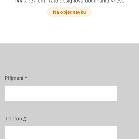
144 x 137 cm. Tato designová dominanta vnese
do vašeho interiéru styl a originální vizuální hru.
Na objednávku
Příjmení
*
Telefon
*