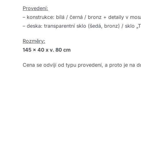
Provedení:
– konstrukce: bílá / černá / bronz + detaily v m
– deska: transparentní sklo (šedá, bronz) / sklo „
Rozměry:
145 x 40 x v. 80 cm
Cena se odvíjí od typu provedení, a proto je na d