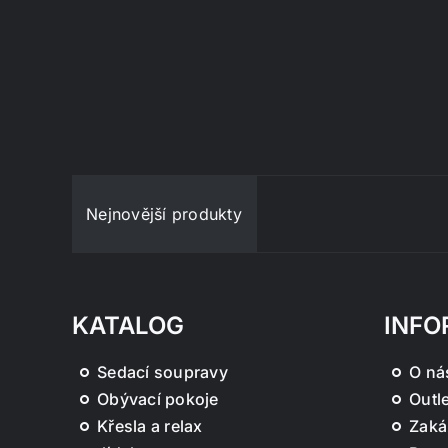
Nejnovější produkty
KATALOG
INFO
Sedací soupravy
O ná
Obývací pokoje
Outle
Křesla a relax
Zaká