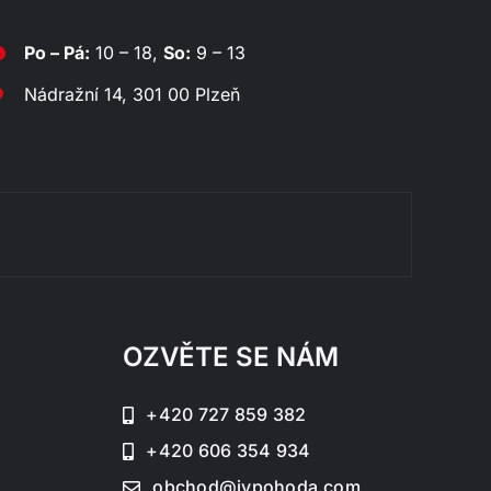
Po – Pá:
10 – 18,
So:
9 – 13
Nádražní 14, 301 00 Plzeň
Rozklád
OZVĚTE SE NÁM
+420 727 859 382
+420 606 354 934
obchod@jvpohoda.com