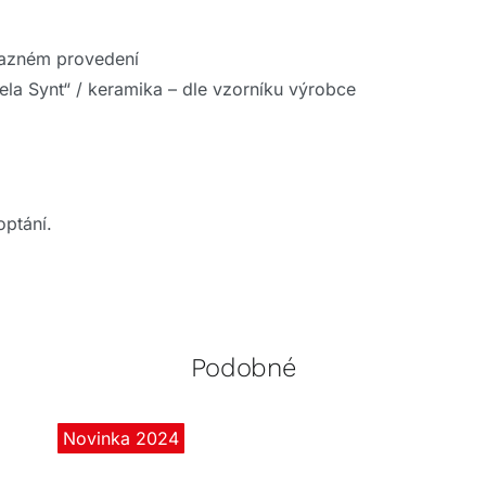
osazném provedení
Tela Synt“ / keramika – dle vzorníku výrobce
optání.
Podobné
Novinka 2024