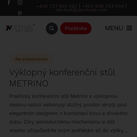
Přeskočit
+420 727 859 382
|
+420 606 354 934
|
obchod@jvpohoda.com
na
obsah
MENU
Poptávka
Úvod
Na objednávku
O nás
Výklopný konferenční stůl
METRINO
Katalog
Praktický konferenční stůl Metrino s výklopnou
Značky
deskou nabízí velkorysý úložný prostor skrytý pod
elegantním designem v kombinaci kovu a divokého
dubu. Díky jednoduchému mechanismu si stůl
Outlet
snadno přizpůsobíte svým potřebám až do výšky