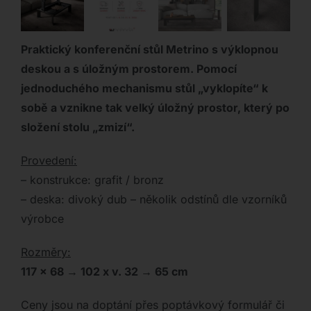
Praktický konferenční stůl Metrino s výklopnou
deskou a s úložným prostorem. Pomocí
jednoduchého mechanismu stůl „vyklopíte“ k
sobě a vznikne tak velký úložný prostor, který po
složení stolu „zmizí“.
Provedení:
– konstrukce: grafit / bronz
– deska: divoký dub – několik odstínů dle vzorníků
výrobce
Rozměry:
117 x 68 → 102 x v. 32 → 65 cm
Ceny jsou na doptání přes poptávkový formulář či