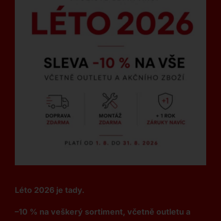
Léto 2026 je tady.
–10 % na veškerý sortiment, včetně outletu a