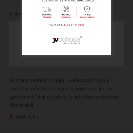
S čím vám můžeme pomoci?
Ochrana osobních údajů | Vaše osobní údaje
uvedené výše budou využity pouze za účelem
zpracování Vaší poptávky a nebudou poskytnuty
třetí straně.
*
Souhlasím