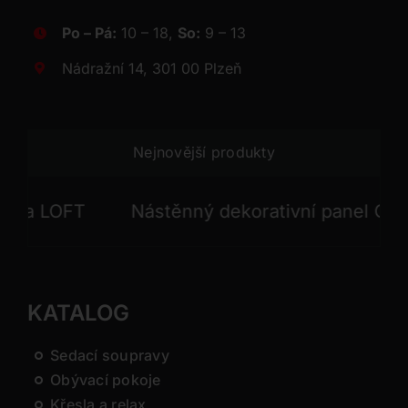
Po – Pá:
10 – 18,
So:
9 – 13
Nádražní 14, 301 00 Plzeň
Nejnovější produkty
 LOFT
Nástěnný dekorativní panel GONG
KATALOG
Sedací soupravy
Obývací pokoje
Křesla a relax