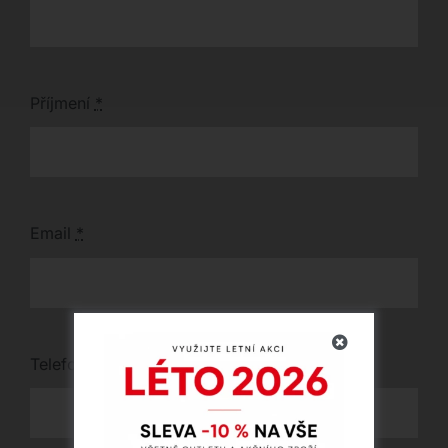
Příjmení
*
Email
*
Telefon
*