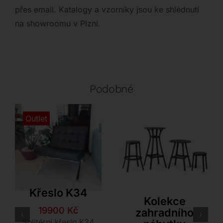
přes email. Katalogy a vzorníky jsou ke shlédnutí
na showroomu v Plzni.
Podobné
Outlet
Nardi
Křeslo K34
Kolekce
Původní
Aktuální
19900
Kč
zahradního
cena
cena
Solitérní křeslo K34