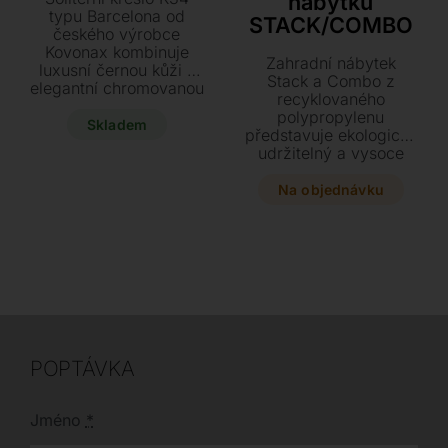
nábytku
byla:
je:
typu Barcelona od
STACK/COMBO
českého výrobce
41400 Kč.
19900 Kč.
Kovonax kombinuje
Zahradní nábytek
luxusní černou kůži s
Stack a Combo z
elegantní chromovanou
recyklovaného
podnoží. Pořiďte si
polypropylenu
tento ikonický
Skladem
představuje ekologicky
designový kousek o
udržitelný a vysoce
rozměrech 73 x 80 x
odolný design pro váš
75 cm nyní za akční
exteriér. Tato variabilní
Na objednávku
cenu 19.900 Kč.
a stohovatelná kolekce
nabízí stylové židle i
stoly v moderních
přírodních odstínech,
které se plně
přizpůsobí vašim
potřebám.
POPTÁVKA
Jméno
*