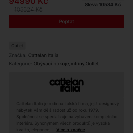
Původní
Aktuální
94990
Kč
Kontakt
Sleva 10534 Kč
cena
cena
105524
Kč
byla:
je:
Poptat
105524 Kč.
94990 Kč.
Outlet
Značka:
Cattelan Italia
Kategorie:
Obývací pokoje
,
Vitríny
,
Outlet
Cattelan Italia je rodinná italská firma, jejíž designový
nábytek Vám dělá radost už od roku 1979.
Společnost se specializuje na vybavení kompletního
interiéru. Synonymem všech produktů je vysoká
kvalita, elegance,…
Více o značce