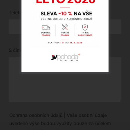
Telefon
*
S čím vám můžeme pomoci?
Ochrana osobních údajů | Vaše osobní údaje
uvedené výše budou využity pouze za účelem