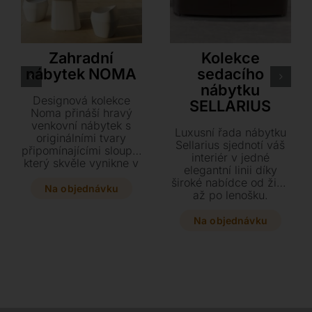
VONDOM
Airnova
Zahradní
Kolekce
nábytek NOMA
sedacího
nábytku
Designová kolekce
SELLARIUS
Noma přináší hravý
venkovní nábytek s
Luxusní řada nábytku
originálními tvary
Sellarius sjednotí váš
připomínajícími sloupy,
interiér v jedné
který skvěle vynikne v
elegantní linii díky
soukromých zahradách
široké nabídce od židlí
i komerčních
Na objednávku
až po lenošku.
prostorech. Tato svěží
Konstrukce z prvotřídní
a odvážná řada
toskánské kůže v
Na objednávku
zahrnuje vše od židlí a
kombinaci s měkkým
stolů až po stylové
čalouněním zajistí
květináče a nádoby na
maximální komfort i
led.
stylový design.