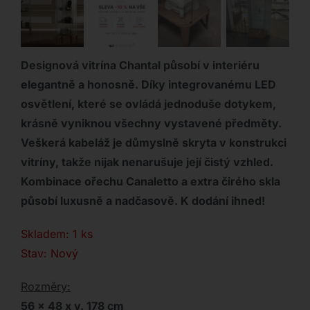
Designová vitrína Chantal působí v interiéru
elegantně a honosně. Díky integrovanému LED
osvětlení, které se ovládá jednoduše dotykem,
krásně vyniknou všechny vystavené předměty.
Veškerá kabeláž je důmyslně skryta v konstrukci
vitríny, takže nijak nenarušuje její čistý vzhled.
Kombinace ořechu Canaletto a extra čirého skla
působí luxusně a nadčasově. K dodání ihned!
Skladem: 1 ks
Stav: Nový
Rozměry:
56 x 48 x v. 178 cm