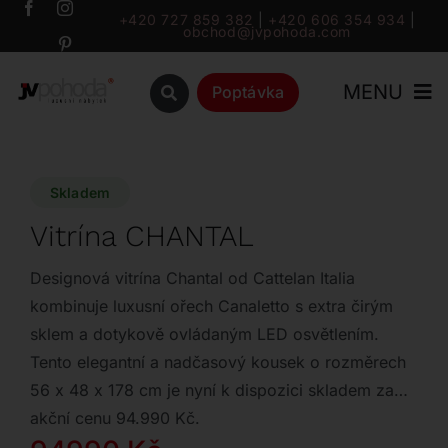
Přeskočit
+420 727 859 382
|
+420 606 354 934
|
obchod@jvpohoda.com
na
obsah
MENU
Poptávka
Úvod
Skladem
O nás
Vitrína CHANTAL
Katalog
Designová vitrína Chantal od Cattelan Italia
kombinuje luxusní ořech Canaletto s extra čirým
sklem a dotykově ovládaným LED osvětlením.
Značky
Tento elegantní a nadčasový kousek o rozměrech
56 x 48 x 178 cm je nyní k dispozici skladem za
Outlet
akční cenu 94.990 Kč.