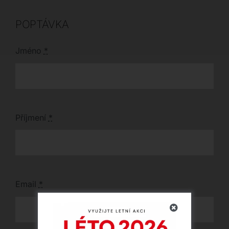
POPTÁVKA
Jméno
*
Příjmení
*
Email
*