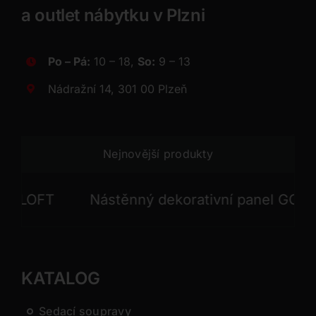
a outlet nábytku v Plzni
Po – Pá:
10 – 18,
So:
9 – 13
Nádražní 14, 301 00 Plzeň
Nejnovější produkty
LOFT
Nástěnný dekorativní panel GONG
KATALOG
Sedací soupravy