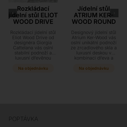
Cattelan Italia
Cattelan Italia
Rozkládací
Jídelní stůl
jídelní stůl ELIOT
ATRIUM KER-
WOOD DRIVE
WOOD ROUND
Rozkládací jídelní stůl
Designový jídelní stůl
Eliot Wood Drive od
Atrium Ker-Wood vás
designéra Giorgia
oslní unikátní podnoží
Cattelana vás oslní
ze zrcadlového skla a
stabilní podnoží a
luxusní deskou v
luxusní dřevěnou
kombinaci dřeva a
deskou z ořechu či
keramiky. Tento kulatý
dubu. Vyberte si z
skvost s průměrem až
Na objednávku
Na objednávku
několika rozměrů a
180 cm se stane
barevných provedení
dominantou každého
lakované oceli ten
moderního interiéru.
pravý kousek pro váš
Dopřejte si výjimečný
interiér. Tento
kousek nábytku, který
designový skvost s
lze doplnit i praktickým
praktickým rozkladem
otočným centrálním
se stane dominantou
panelem.
každé moderní jídelny.
POPTÁVKA