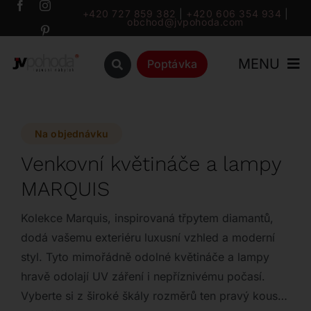
Přeskočit
+420 727 859 382
|
+420 606 354 934
|
obchod@jvpohoda.com
na
obsah
MENU
Poptávka
Úvod
Na objednávku
O nás
Venkovní květináče a lampy
MARQUIS
Katalog
Kolekce Marquis, inspirovaná třpytem diamantů,
Značky
dodá vašemu exteriéru luxusní vzhled a moderní
styl. Tyto mimořádně odolné květináče a lampy
hravě odolají UV záření i nepříznivému počasí.
Outlet
Vyberte si z široké škály rozměrů ten pravý kousek