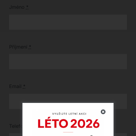
Jméno
*
Příjmení
*
Email
*
Telefon
*