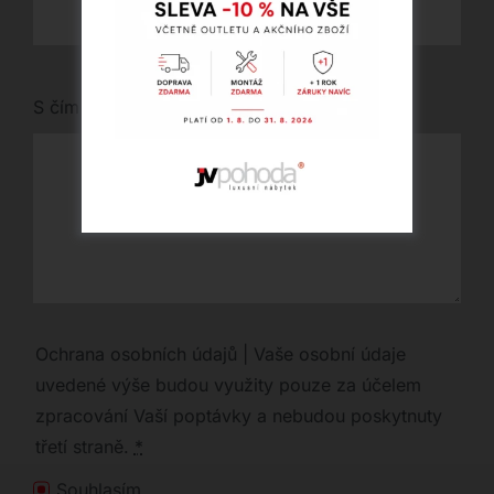
S čím vám můžeme pomoci?
Ochrana osobních údajů | Vaše osobní údaje
uvedené výše budou využity pouze za účelem
zpracování Vaší poptávky a nebudou poskytnuty
třetí straně.
*
Souhlasím