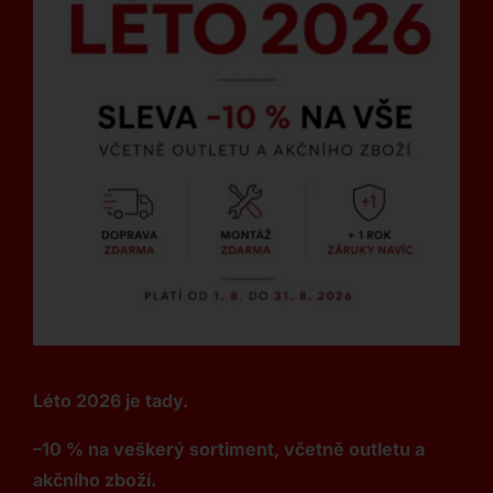
Léto 2026 je tady.
–10 % na veškerý sortiment, včetně outletu a
akčního zboží.