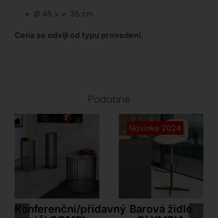
Ø 45 x v. 35 cm
Cena se odvíjí od typu provedení.
Podobné
Novinka 2024
Antonello Italia
Tonin Casa
Konferenční/přídavný
Barová židle