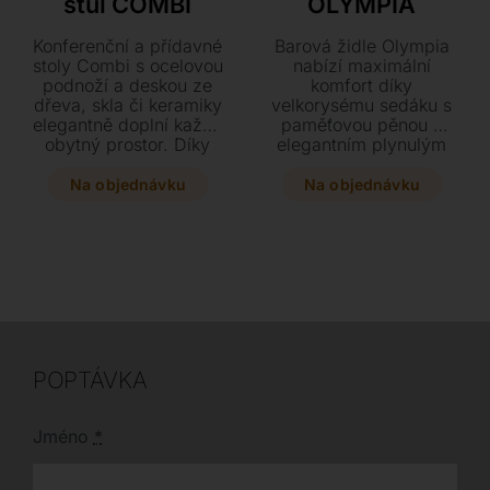
stůl COMBI
OLYMPIA
Konferenční a přídavné
Barová židle Olympia
stoly Combi s ocelovou
nabízí maximální
podnoží a deskou ze
komfort díky
dřeva, skla či keramiky
velkorysému sedáku s
elegantně doplní každý
paměťovou pěnou a
obytný prostor. Díky
elegantním plynulým
široké škále rozměrů a
liniím. Vyberte si z
provedení se mezi
široké škály luxusních
Na objednávku
Na objednávku
sebou tyto designové
potahů od sametu po
kousky nádherně
jemnou hovězí kůži a
kombinují.
doplňte svůj moderní
interiér tímto stylovým
kouskem na ocelové
podnoži.
POPTÁVKA
Jméno
*