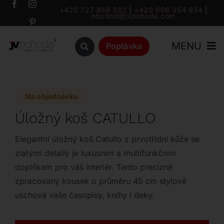
Přeskočit
+420 727 859 382
|
+420 606 354 934
|
obchod@jvpohoda.com
na
obsah
MENU
Poptávka
Úvod
Na objednávku
O nás
Úložný koš CATULLO
Katalog
Elegantní úložný koš Catullo z prvotřídní kůže se
zlatými detaily je luxusním a multifunkčním
doplňkem pro váš interiér. Tento precizně
Značky
zpracovaný kousek o průměru 45 cm stylově
uschová vaše časopisy, knihy i deky.
Outlet