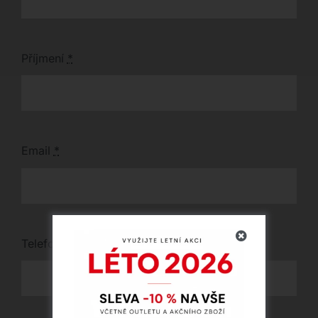
Příjmení
*
Email
*
Telefon
*