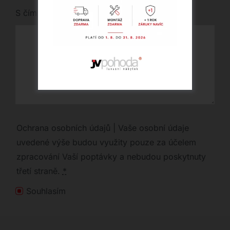
S čím vám můžeme pomoci?
Ochrana osobních údajů | Vaše osobní údaje
uvedené výše budou využity pouze za účelem
zpracování Vaší poptávky a nebudou poskytnuty
třetí straně.
*
Souhlasím