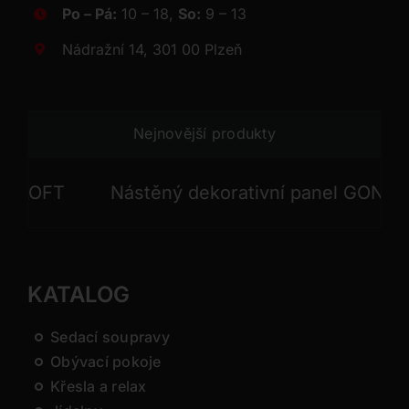
Po – Pá:
10 – 18,
So:
9 – 13
Nádražní 14, 301 00 Plzeň
Nejnovější produkty
OFT
Nástěný dekorativní panel GONG
KATALOG
Sedací soupravy
Obývací pokoje
Křesla a relax