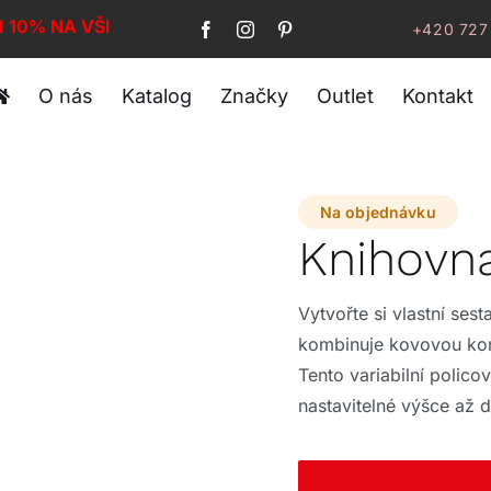
I 10% NA VŠE!
+420 727
O nás
Katalog
Značky
Outlet
Kontakt
Na objednávku
Knihovn
Vytvořte si vlastní se
kombinuje kovovou kons
Tento variabilní polic
nastavitelné výšce až 