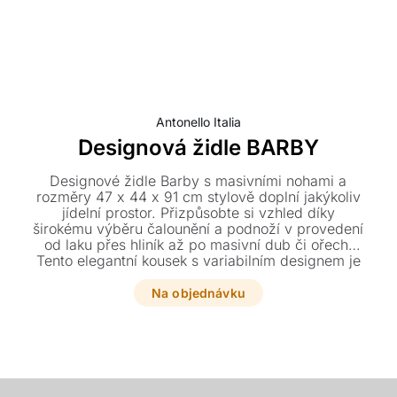
Antonello Italia
Designová židle BARBY
Designové židle Barby s masivními nohami a
rozměry 47 x 44 x 91 cm stylově doplní jakýkoliv
jídelní prostor. Přizpůsobte si vzhled díky
širokému výběru čalounění a podnoží v provedení
od laku přes hliník až po masivní dub či ořech.
Tento elegantní kousek s variabilním designem je
k dispozici na doptání dle vaší konkrétní
konfigurace.
Na objednávku