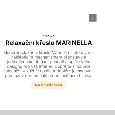
Flexlux
Relaxační křeslo MARINELLA
B
Moderní relaxační křeslo Marinella s otočným a
naklápěcím mechanismem představuje
ele
jedinečnou kombinaci pohodlí a špičkového
in
designu pro váš interiér. Dopřejte si luxusní
po
čalounění v kůži či textilu a doplňte jej stylovou
podnoží v černém laku nebo leštěném hliníku.
Tento elegantní kousek o rozměrech 75 x 95 x
103 cm lze navíc skvěle doplnit taburetem v
Na objednávku
odpovídajícím stylu.