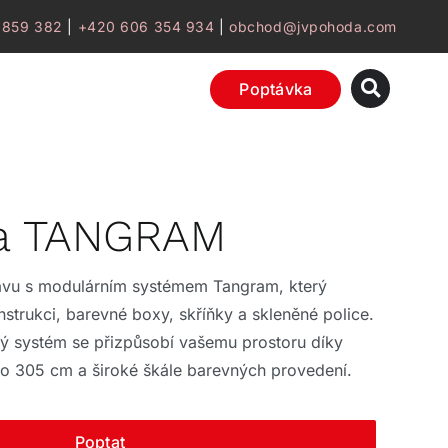
 859 382
|
+420 606 354 934
|
obchod@jvpohoda.com
Poptávka
a TANGRAM
stavu s modulárním systémem Tangram, který
trukci, barevné boxy, skříňky a skleněné police.
ový systém se přizpůsobí vašemu prostoru díky
do 305 cm a široké škále barevných provedení.
Poptat