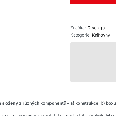
Značka:
Orsenigo
Kategorie:
Knihovny
složený z různých komponentů – a) konstrukce, b) boxu, c
z kovu v úpravě – antracit, bílá, černá, stříbrná/hliník. Ma