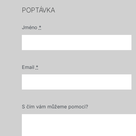
POPTÁVKA
Jméno
*
Email
*
S čím vám můžeme pomoci?