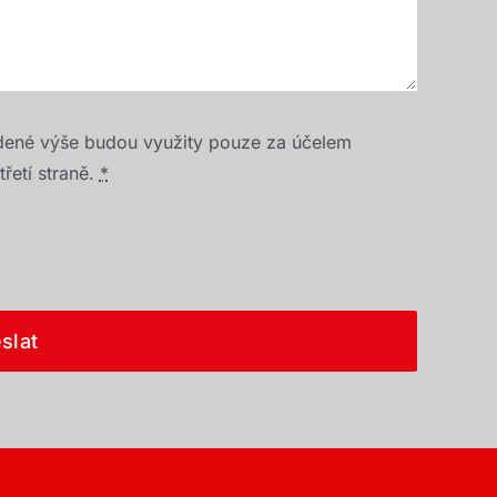
dené výše budou využity pouze za účelem
řetí straně.
*
slat