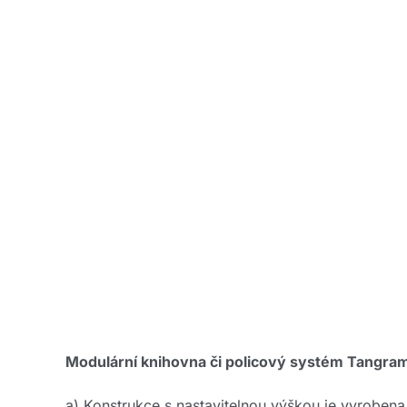
Modulární knihovna či policový systém Tangram 
a) Konstrukce s nastavitelnou výškou je vyrobena 