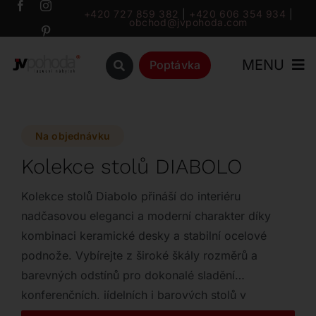
Přeskočit
+420 727 859 382
|
+420 606 354 934
|
obchod@jvpohoda.com
na
obsah
MENU
Poptávka
Úvod
Na objednávku
O nás
Kolekce stolů DIABOLO
Katalog
Kolekce stolů Diabolo přináší do interiéru
nadčasovou eleganci a moderní charakter díky
kombinaci keramické desky a stabilní ocelové
Značky
podnože. Vybírejte z široké škály rozměrů a
barevných odstínů pro dokonalé sladění
Outlet
konferenčních, jídelních i barových stolů v
jednotném designu.