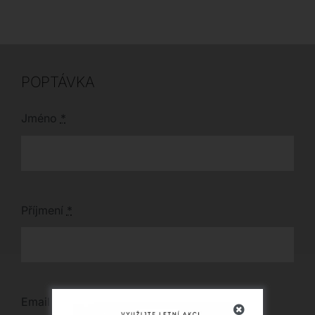
obývacího pokoje či
praktickou rozkládací
kanceláře. K dispozici
variantu.
je pouze jeden kus
ihned k odběru.
POPTÁVKA
Jméno
*
Příjmení
*
Email
*