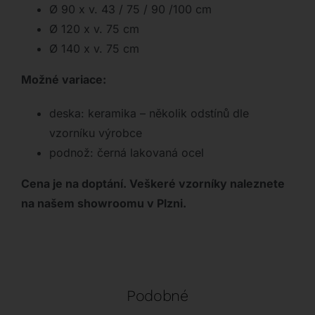
Ø 90 x v. 43 / 75 / 90 /100 cm
Ø 120 x v. 75 cm
Ø 140 x v. 75 cm
Možné variace:
deska: keramika – několik odstínů dle
vzorníku výrobce
podnož: černá lakovaná ocel
Cena je na doptání. Veškeré vzorníky naleznete
na našem showroomu v Plzni.
Podobné