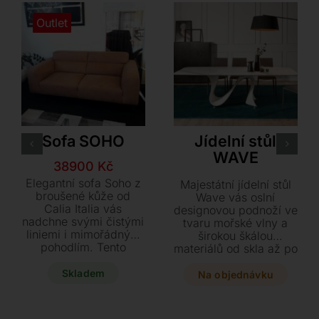
Outlet
Calia Italia
Tonin Casa
Sofa SOHO
Jídelní stůl
WAVE
Původní
Aktuální
38900
Kč
cena
cena
Elegantní sofa Soho z
Majestátní jídelní stůl
byla:
je:
broušené kůže od
Wave vás oslní
Calia Italia vás
75900 Kč.
38900 Kč.
designovou podnoží ve
nadchne svými čistými
tvaru mořské vlny a
liniemi i mimořádným
širokou škálou
pohodlím. Tento
materiálů od skla až po
vystavený model v
mramor. Vyberte si z
barvě Safari Camel je
Skladem
mnoha rozměrů i
Na objednávku
díky výrazné slevě
barevných odstínů
výjimečnou příležitostí
přesně podle svého
pro vybavení vašeho
interiéru, nebo zvolte