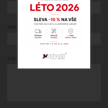
Telefon
*
S čím vám můžeme pomoci?