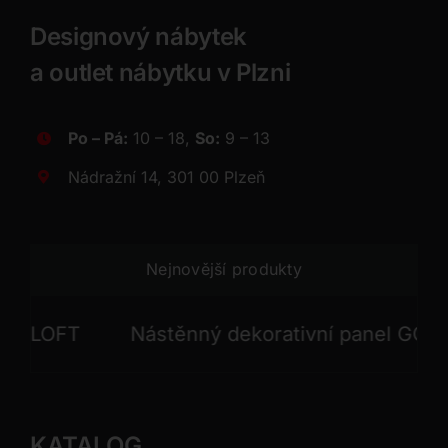
Designový nábytek
a outlet nábytku v Plzni
Po – Pá:
10 – 18,
So:
9 – 13
Nádražní 14, 301 00 Plzeň
Nejnovější produkty
LOFT
Nástěnný dekorativní panel GONG
KATALOG