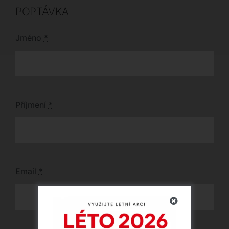
POPTÁVKA
Jméno
*
Příjmení
*
Email
*