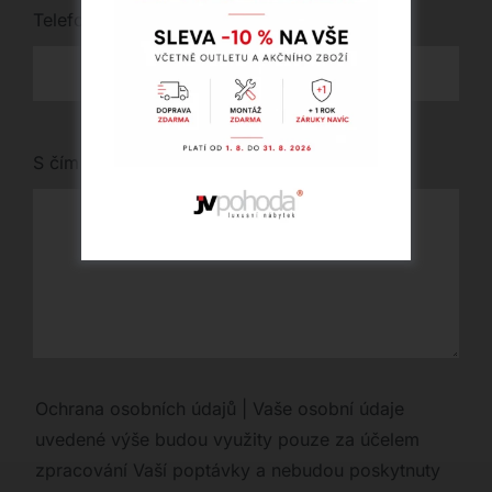
Telefon
*
S čím vám můžeme pomoci?
Ochrana osobních údajů | Vaše osobní údaje
uvedené výše budou využity pouze za účelem
zpracování Vaší poptávky a nebudou poskytnuty