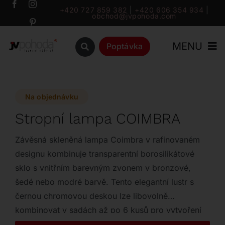
Přeskočit
+420 727 859 382
|
+420 606 354 934
|
obchod@jvpohoda.com
na
obsah
MENU
Poptávka
Úvod
Na objednávku
O nás
Stropní lampa COIMBRA
Katalog
Závěsná skleněná lampa Coimbra v rafinovaném
designu kombinuje transparentní borosilikátové
sklo s vnitřním barevným zvonem v bronzové,
Značky
šedé nebo modré barvě. Tento elegantní lustr s
černou chromovou deskou lze libovolně
Outlet
kombinovat v sadách až po 6 kusů pro vytvoření
dokonalého osvětlení vašeho interiéru.