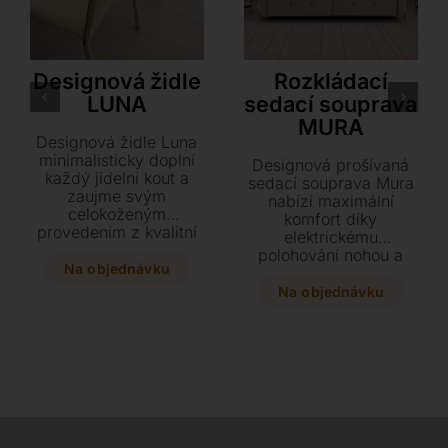
Antonello Italia
Dienne
Designová židle
Rozkládací
LUNA
sedací souprava
MURA
Designová židle Luna
minimalisticky doplní
Designová prošívaná
každý jídelní kout a
sedací souprava Mura
zaujme svým
nabízí maximální
celokoženým
komfort díky
provedením z kvalitní
elektrickému
tvrdé kůže. Vyberte si
polohování nohou a
variantu s područkami
Na objednávku
integrované
nebo bez nich v barvě
hypoalergenní matraci
Na objednávku
přesně podle vašeho
s roštem. Během
vkusu.
několika vteřin ji
proměníte v
plnohodnotné lůžko,
které v kombinaci s
bohatým výběrem
čalounění skvěle doplní
váš interiér.