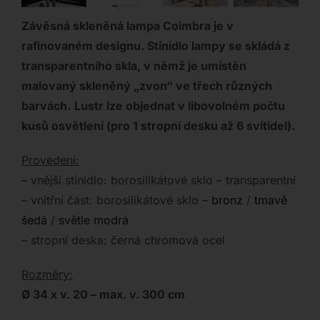
Závěsná skleněná lampa Coimbra je v
rafinovaném designu. Stínidlo lampy se skládá z
transparentního skla, v němž je umístěn
malovaný skleněný „zvon“ ve třech různých
barvách.
Lustr lze objednat v libovolném počtu
kusů osvětlení (pro 1 stropní desku až 6 svítidel).
Provedení:
– vnější stínidlo: borosilikátové sklo – transparentní
– vnitřní část: borosilikátové sklo –
bronz
/
tmavě
šedá
/
světle modrá
– stropní deska: černá chromová ocel
Rozměry:
Ø 34 x v. 20 – max. v. 300 cm