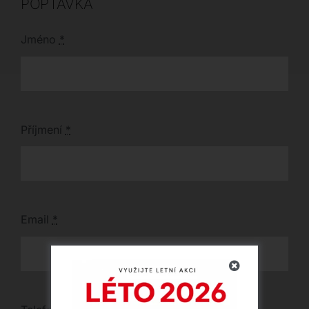
POPTÁVKA
Jméno
*
Příjmení
*
Email
*