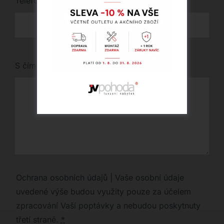
Telefon
*
S čím vám můžeme pomoci?
Ochrana osobních údajů | Vaše osobní údaje
uvedené výše budou využity pouze za účelem
zpracování Vaší poptávky a nebudou poskytnuty
třetí straně.
*