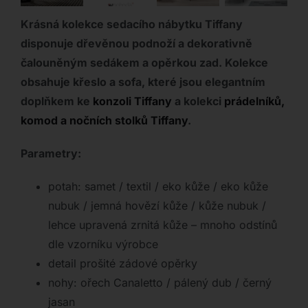
Krásná kolekce sedacího nábytku Tiffany
disponuje dřevěnou podnoží a dekorativně
čalouněným sedákem a opěrkou zad. Kolekce
obsahuje křeslo a sofa, které jsou elegantním
doplňkem ke
konzoli Tiffany
a kolekci
prádelníků,
komod a nočních stolků Tiffany
.
Parametry:
potah: samet / textil / eko kůže / eko kůže
nubuk / jemná hovězí kůže / kůže nubuk /
lehce upravená zrnitá kůže – mnoho odstínů
dle vzorníku výrobce
detail prošité zádové opěrky
nohy: ořech Canaletto / pálený dub / černý
jasan