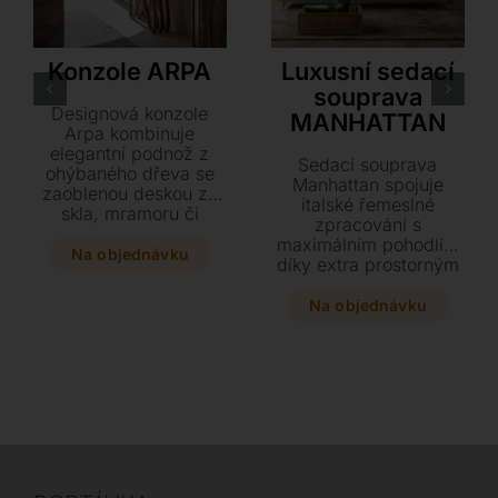
Tonin Casa
Innova – Estro Milano
Konzole ARPA
Luxusní sedací
souprava
Designová konzole
MANHATTAN
Arpa kombinuje
elegantní podnož z
Sedací souprava
ohýbaného dřeva se
Manhattan spojuje
zaoblenou deskou ze
italské řemeslné
skla, mramoru či
zpracování s
keramiky. Dopřejte
maximálním pohodlím
svému interiéru tento
Na objednávku
díky extra prostorným
stylový kousek o
sedákům a
rozměrech 116 x 46 x
polohovatelným
Na objednávku
77 cm, který lze
opěrkám. Dopřejte si
dokonale sladit i s
nadčasový design v
jídelním stolem ve
prémiové kůži s
stejném designu.
dřevěnou konstrukcí,
která zaručuje dlouhou
životnost a zdravé
sezení.