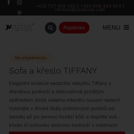
Přeskočit
+420 727 859 382
|
+420 606 354 934
|
obchod@jvpohoda.com
na
obsah
MENU
Poptávka
Úvod
Na objednávku
O nás
Sofa a křeslo TIFFANY
Katalog
Elegantní kolekce sedacího nábytku Tiffany s
dřevěnou podnoží a dekorativně prošitým
opěradlem dodá vašemu interiéru luxusní nádech.
Značky
Vybírejte z široké škály prémiových potahů od
sametu až po jemnou hovězí kůži a doplňte své
Outlet
křeslo či pohovku stylovou podnoží v odstínech
ořechu, dubu nebo jasanu.