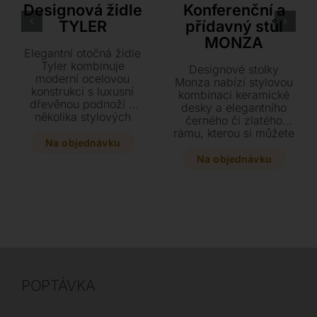
Designová židle
Konferenční a
TYLER
přídavný stůl
MONZA
Elegantní otočná židle
Tyler kombinuje
Designové stolky
moderní ocelovou
Monza nabízí stylovou
konstrukci s luxusní
kombinaci keramické
dřevěnou podnoží v
desky a elegantního
několika stylových
černého či zlatého
dekorech. Vyberte si z
rámu, kterou si můžete
široké škály potahů od
Na objednávku
přizpůsobit díky
textilu až po jemnou
různým rozměrům i
Na objednávku
hovězí kůži a dopřejte
výškám. Tento
si maximální pohodlí
praktický a variabilní
ve variantě s
kousek s podnoží z
područkami i bez nich.
lakované oceli se stane
ozdobou každého
moderního interiéru.
POPTÁVKA