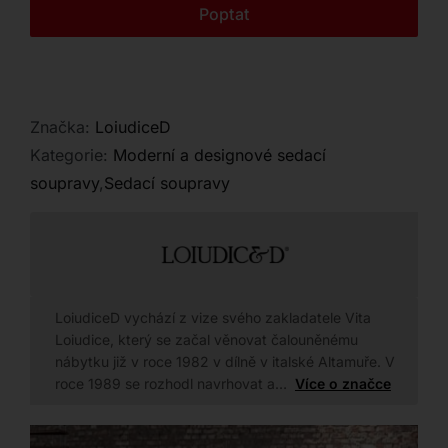
Kontakt
Poptat
Značka:
LoiudiceD
Kategorie:
Moderní a designové sedací
soupravy
,
Sedací soupravy
LoiudiceD vychází z vize svého zakladatele Vita
Loiudice, který se začal věnovat čalouněnému
nábytku již v roce 1982 v dílně v italské Altamuře. V
roce 1989 se rozhodl navrhovat a…
Více o značce