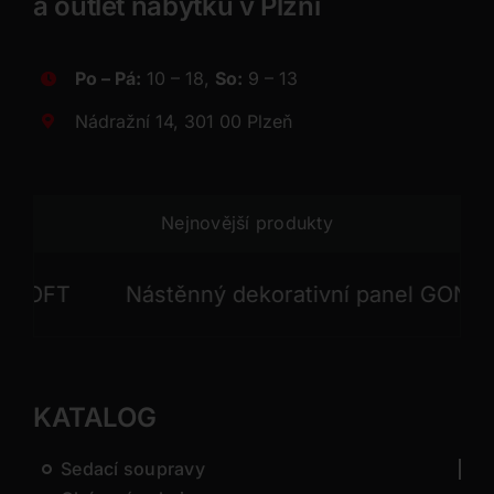
a outlet nábytku v Plzni
Po – Pá:
10 – 18,
So:
9 – 13
Nádražní 14, 301 00 Plzeň
Nejnovější produkty
FT
Nástěnný dekorativní panel GONG
KATALOG
Sedací soupravy