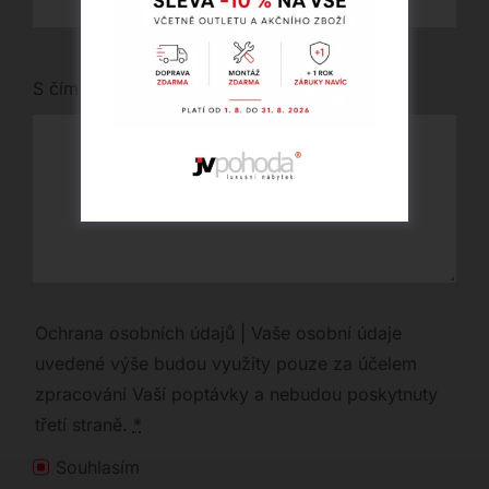
S čím vám můžeme pomoci?
Ochrana osobních údajů | Vaše osobní údaje
uvedené výše budou využity pouze za účelem
zpracování Vaší poptávky a nebudou poskytnuty
třetí straně.
*
Souhlasím