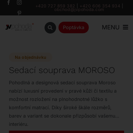
Přeskočit
+420 727 859 382
|
+420 606 354 934
|
obchod@jvpohoda.com
na
obsah
MENU
Poptávka
Úvod
Na objednávku
O nás
Sedací souprava MOROSO
Katalog
Pohodlná a designová sedací souprava Moroso
nabízí luxusní provedení v pravé kůži či textilu a
možnost rozložení na plnohodnotné lůžko s
Značky
komfortní matrací. Díky široké škále rozměrů,
barev a variant se dokonale přizpůsobí vašemu
Outlet
interiéru.