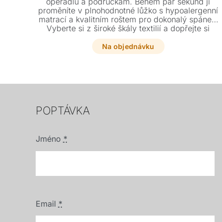
opěradlu a područkám. Během pár sekund ji
proměníte v plnohodnotné lůžko s hypoalergenní
matrací a kvalitním roštem pro dokonalý spánek.
Vyberte si z široké škály textilií a dopřejte si
luxusní odpočinek v italském designu.
Na objednávku
POPTÁVKA
Jméno
*
Email
*