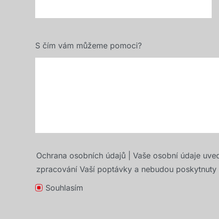
S čím vám můžeme pomoci?
Ochrana osobních údajů | Vaše osobní údaje uve
zpracování Vaší poptávky a nebudou poskytnuty t
Souhlasím