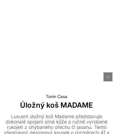
Tonin Casa
Úložný koš MADAME
Luxusní úložný koš Madame představuje
Des
dokonalé spojení silné kůže a ručně vyrobené
k
rukojeti z ohýbaného ořechu či jasanu. Tento
va
všestranný designový kousek o rozměrech 41 x
pr