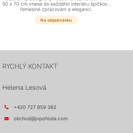
50 x 70 cm vnese do každého interiéru špičkové
řemeslné zpracování a eleganci.
kon
Na objednávku
RYCHLÝ KONTAKT
Helena Lesová
+420 727 859 382
obchod@jvpohoda.com