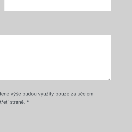
dené výše budou využity pouze za účelem
řetí straně.
*