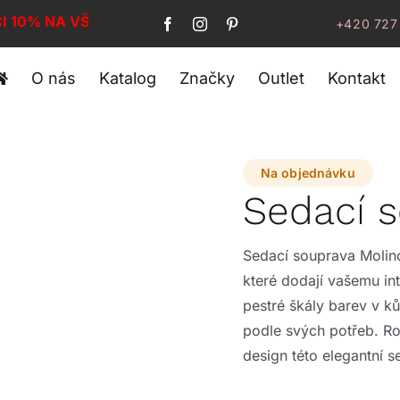
I 10% NA VŠE!
+420 727
O nás
Katalog
Značky
Outlet
Kontakt
Na objednávku
Sedací 
Sedací souprava Molin
které dodají vašemu int
pestré škály barev v ků
podle svých potřeb. Ro
design této elegantní s