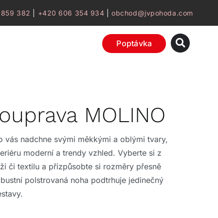
 859 382
|
+420 606 354 934
|
obchod@jvpohoda.com
Poptávka
souprava MOLINO
o vás nadchne svými měkkými a oblými tvary,
eriéru moderní a trendy vzhled. Vyberte si z
ži či textilu a přizpůsobte si rozměry přesně
bustní polstrovaná noha podtrhuje jedinečný
estavy.