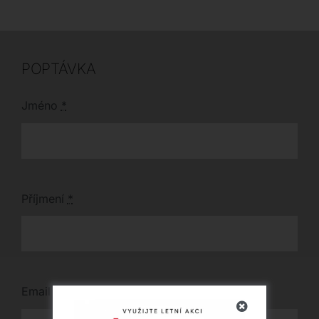
kterému se stává
dominantní dekorací
každé stěny.
POPTÁVKA
Jméno
*
Příjmení
*
Email
*