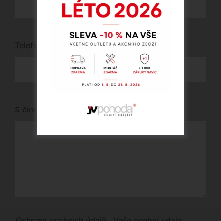
Telefon
*
S čím vám můžeme pomoci?
Ochrana osobních údajů | Vaše osobní údaje