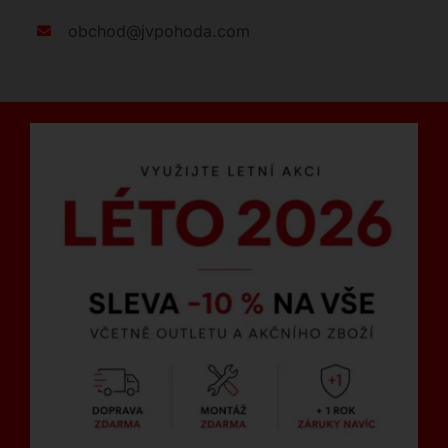
obchod@jvpohoda.com