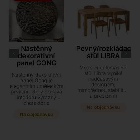
Tonin Casa
KAPLAN 1934
Nástěnný
Pevný/rozkládací
dekorativní
stůl LIBRA
panel GONG
Moderní celomasivní
stůl Libra vyniká
Nástěnný dekorativní
nadčasovým
panel Gong je
designem,
elegantním uměleckým
mimořádnou stabilitou
prvkem, který dodává
a precizním
interiéru výrazný
zpracováním z
charakter a
českého dřeva.
Na objednávku
sofistikovanou
Vyberte si z široké
atmosféru. Jeho
Na objednávku
škály rozměrů i dřevin
originální tvar a
a dopřejte si variantu s
propracovaný design
praktickým rozkladem
vytvářejí působivý
pro maximální pohodlí.
vizuální efekt, díky