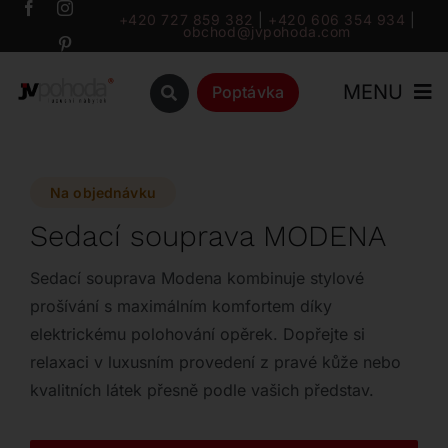
Přeskočit
+420 727 859 382
|
+420 606 354 934
|
obchod@jvpohoda.com
na
obsah
MENU
Poptávka
Úvod
Na objednávku
O nás
Sedací souprava MODENA
Katalog
Sedací souprava Modena kombinuje stylové
prošívání s maximálním komfortem díky
elektrickému polohování opěrek. Dopřejte si
Značky
relaxaci v luxusním provedení z pravé kůže nebo
kvalitních látek přesně podle vašich představ.
Outlet