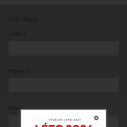
zásuvku.
styl i komfort.
POPTÁVKA
Jméno
*
Příjmení
*
Email
*