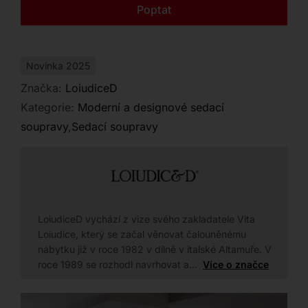
Kontakt
Poptat
dobíjecí baterií.
Novinka 2025
Značka:
LoiudiceD
Kategorie:
Moderní a designové sedací
soupravy
,
Sedací soupravy
LoiudiceD vychází z vize svého zakladatele Vita
Loiudice, který se začal věnovat čalouněnému
nábytku již v roce 1982 v dílně v italské Altamuře. V
roce 1989 se rozhodl navrhovat a…
Více o značce