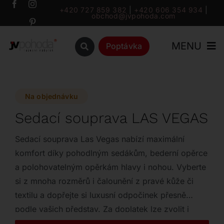
Přeskočit
+420 727 859 382
|
+420 606 354 934
|
obchod@jvpohoda.com
na
obsah
MENU
Poptávka
Úvod
Na objednávku
O nás
Sedací souprava LAS VEGAS
Katalog
Sedací souprava Las Vegas nabízí maximální
komfort díky pohodlným sedákům, bederní opěrce
a polohovatelným opěrkám hlavy i nohou. Vyberte
Značky
si z mnoha rozměrů i čalounění z pravé kůže či
textilu a dopřejte si luxusní odpočinek přesně
Outlet
podle vašich představ. Za doplatek lze zvolit i
variantu s elektrickým sklápěním a bezdrátovou