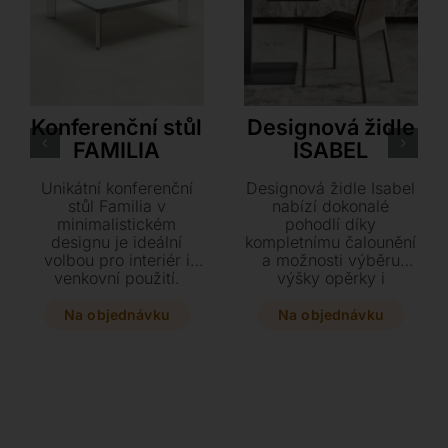
Dexo
Cattelan Italia
Konferenční stůl
Designová židle
FAMILIA
ISABEL
Unikátní konferenční
Designová židle Isabel
stůl Familia v
nabízí dokonalé
minimalistickém
pohodlí díky
designu je ideální
kompletnímu čalounění
volbou pro interiér i
a možnosti výběru
venkovní použití.
výšky opěrky i
Vyberte si z široké
područek. Přizpůsobte
škály rozměrů a
si ji na míru svému
Na objednávku
Na objednávku
luxusních provedení v
interiéru volbou z
kombinaci keramiky,
prémiových materiálů,
skla a lakovaného kovu
jako je jemná hovězí
či leštěného hliníku.
kůže, textil nebo
Svůj stůl můžete navíc
syntetika. Elegantní a
doplnit o praktickou
variabilní prvek, který
spodní polici nebo
dodá vašemu prostoru