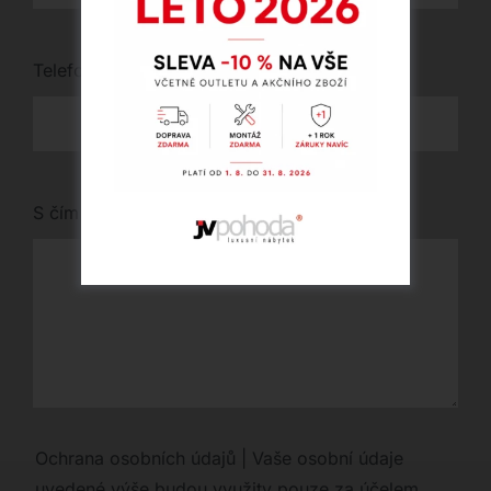
Telefon
*
S čím vám můžeme pomoci?
Ochrana osobních údajů | Vaše osobní údaje
uvedené výše budou využity pouze za účelem