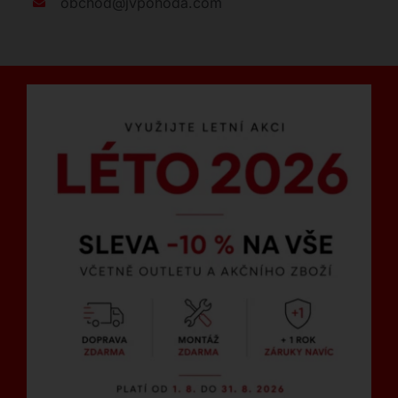
obchod@jvpohoda.com