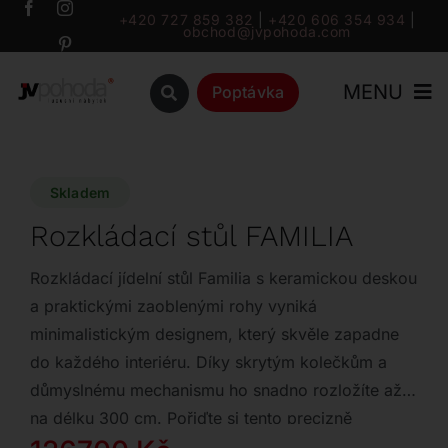
Přeskočit
+420 727 859 382
|
+420 606 354 934
|
obchod@jvpohoda.com
na
obsah
MENU
Poptávka
Úvod
Skladem
O nás
Rozkládací stůl FAMILIA
Katalog
Rozkládací jídelní stůl Familia s keramickou deskou
a praktickými zaoblenými rohy vyniká
minimalistickým designem, který skvěle zapadne
Značky
do každého interiéru. Díky skrytým kolečkům a
důmyslnému mechanismu ho snadno rozložíte až
Outlet
na délku 300 cm. Pořiďte si tento precizně
zpracovaný designový kousek s výraznou slevou.