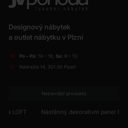
Designový nábytek
a outlet nábytku v Plzni
Po – Pá:
10 – 18,
So:
9 – 13
Nádražní 14, 301 00 Plzeň
Nejnovější produkty
 LOFT
Nástěnný dekorativní panel GONG