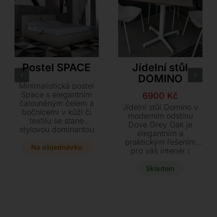
LoiudiceD
S•CAB
Postel SPACE
Jídelní stůl
DOMINO
Minimalistická postel
Space s elegantním
Původní
Aktuální
6900
Kč
čalouněným čelem a
cena
cena
Jídelní stůl Domino v
bočnicemi v kůži či
byla:
je:
moderním odstínu
textilu se stane
Dove Grey Oak je
9200 Kč.
6900 Kč.
stylovou dominantou
elegantním a
každé ložnice.
praktickým řešením
Praktický úložný
Na objednávku
pro váš interiér i
prostor se dvěma typy
zahradu. Díky šikovné
otevírání a konstrukce
sklápěcí funkci ho
Skladem
z masivního dřeva
snadno uskladníte a
zaručují maximální
stabilní bílá podnož
komfort i funkčnost.
zajistí maximální
Vyberte si z několika
pevnost. Pořiďte si
rozměrů a dopřejte si
tento stylový kousek
kvalitní spánek v