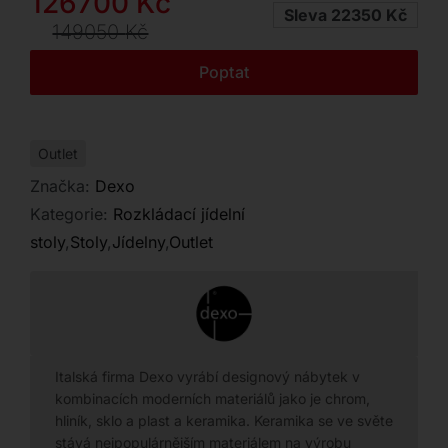
Původní
Aktuální
126700
Kč
Kontakt
Sleva 22350 Kč
cena
cena
149050
Kč
byla:
je:
Poptat
149050 Kč.
126700 Kč.
Outlet
Značka:
Dexo
Kategorie:
Rozkládací jídelní
stoly
,
Stoly
,
Jídelny
,
Outlet
Italská firma Dexo vyrábí designový nábytek v
kombinacích moderních materiálů jako je chrom,
hliník, sklo a plast a keramika. Keramika se ve světe
stává nejpopulárnějším materiálem na výrobu