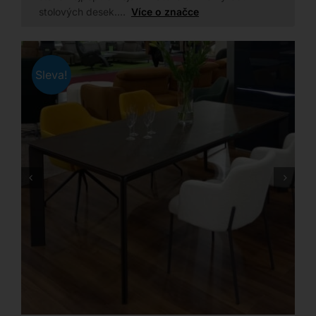
stolových desek.…
Více o značce
Sleva!