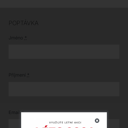
od výrobce Scab za
moderním designu.
akční cenu a vylepšete
svůj prostor ihned.
POPTÁVKA
Jméno
*
Příjmení
*
Email
*