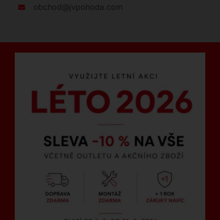
obchod@jvpohoda.com