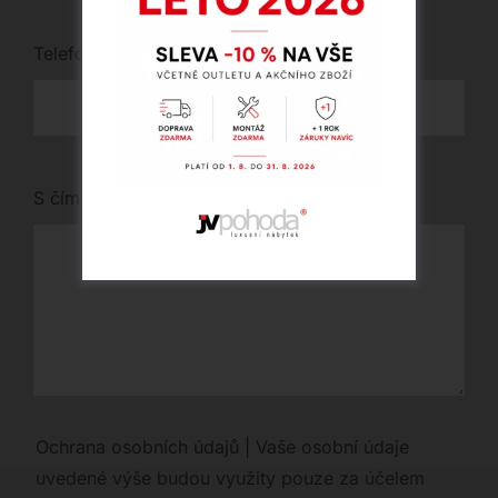
Telefon
*
S čím vám můžeme pomoci?
Ochrana osobních údajů | Vaše osobní údaje
uvedené výše budou využity pouze za účelem