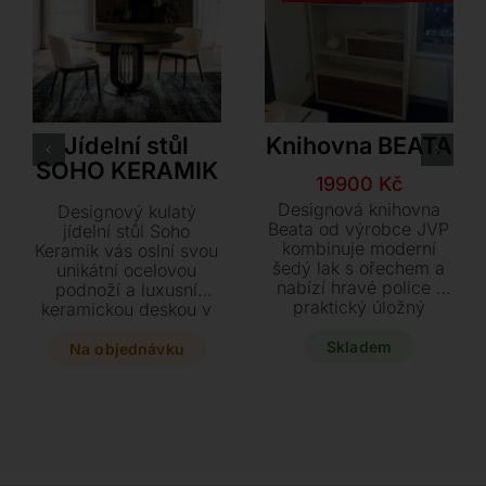
Cattelan Italia
JV Pohoda
Jídelní stůl
Knihovna BEATA
SOHO KERAMIK
Původní
Aktuální
19900
Kč
cena
cena
Designová knihovna
Designový kulatý
byla:
je:
Beata od výrobce JVP
jídelní stůl Soho
kombinuje moderní
Keramik vás oslní svou
40000 Kč.
19900 Kč.
šedý lak s ořechem a
unikátní ocelovou
nabízí hravé police i
podnoží a luxusní
praktický úložný
keramickou deskou v
prostor se zásuvkou.
široké škále dekorů.
Tento stylový kousek o
Tento výjimečný
Skladem
Na objednávku
rozměrech 110 x 36 x
kousek o průměru 140
182 cm je nyní k
nebo 158 cm se stane
dispozici se slevou za
dominantou každého
19.900 Kč a je
moderního interiéru.
připraven k
Vyberte si svou ideální
okamžitému dodání.
kombinaci materiálů a
dopřejte si prvotřídní