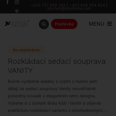
Přeskočit
+420 727 859 382
|
+420 606 354 934
|
obchod@jvpohoda.com
na
obsah
MENU
Poptávka
Úvod
Na objednávku
O nás
Rozkládací sedací souprava
VANITY
Katalog
Ručně vyráběné sedáky s výplní z husího peří
Značky
dělají ze sedací soupravy Vanity neuvěřitelně
pohodlný kousek v elegantním retro designu.
Vyberte si z bohaté škály kůží i textilií a objevte
Outlet
praktickou rozkládací variantu s plnohodnotným