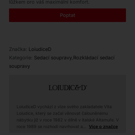
lůžkem pro váš maximální komfort.
Kontakt
Poptat
Značka:
LoiudiceD
Kategorie:
Sedací soupravy
,
Rozkládací sedací
soupravy
LoiudiceD vychází z vize svého zakladatele Vita
Loiudice, který se začal věnovat čalouněnému
nábytku již v roce 1982 v dílně v italské Altamuře. V
roce 1989 se rozhodl navrhovat a…
Více o značce