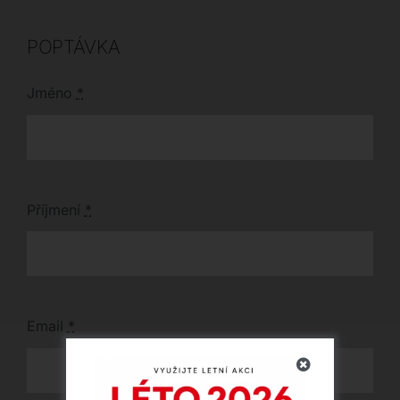
italský design.
POPTÁVKA
Jméno
*
Příjmení
*
Email
*