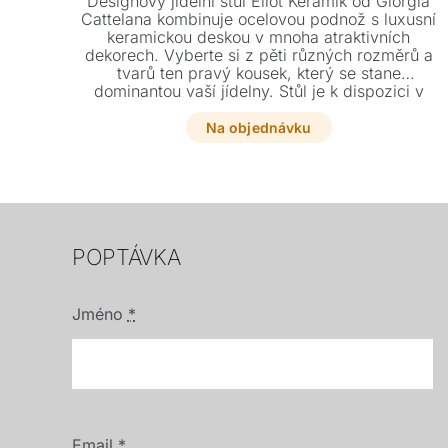
Designový jídelní stůl Eliot Keramik od Giorgia
Cattelana kombinuje ocelovou podnož s luxusní
keramickou deskou v mnoha atraktivních
dekorech. Vyberte si z pěti různých rozměrů a
tvarů ten pravý kousek, který se stane
dominantou vaší jídelny. Stůl je k dispozici v
několika barevných provedeních nohou a v
nabídce naleznete také praktickou rozkládací
Na objednávku
verzi.
POPTÁVKA
Jméno
*
Email
*