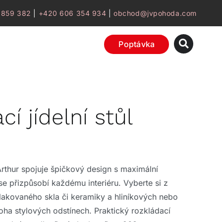
 859 382
|
+420 606 354 934
|
obchod@jvpohoda.com
Poptávka
í jídelní stůl
 Arthur spojuje špičkový design s maximální
é se přizpůsobí každému interiéru. Vyberte si z
lakovaného skla či keramiky a hliníkových nebo
a stylových odstínech. Praktický rozkládací