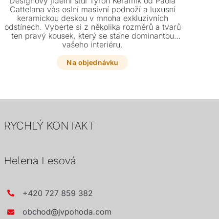
Designový jídelní stůl Tyron Keramik od Paola
De
Cattelana vás oslní masivní podnoží a luxusní
ne
keramickou deskou v mnoha exkluzivních
odstínech. Vyberte si z několika rozměrů a tvarů
Vy
ten pravý kousek, který se stane dominantou
zís
vašeho interiéru.
Na objednávku
RYCHLÝ KONTAKT
Helena Lesová
+420 727 859 382
obchod@jvpohoda.com