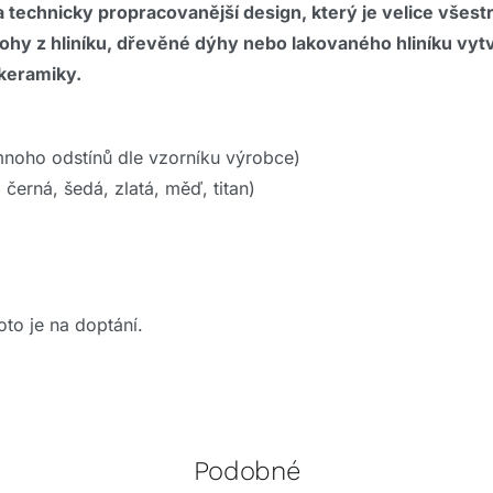
í a technicky propracovanější design, který je velice všes
ohy z hliníku, dřevěné dýhy nebo lakovaného hliníku vytv
 keramiky.
(mnoho odstínů dle vzorníku výrobce)
, černá, šedá, zlatá, měď, titan)
to je na doptání.
Podobné