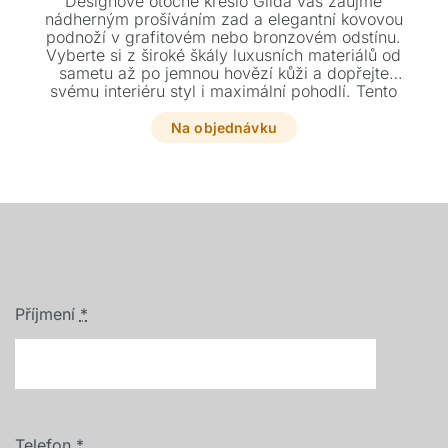
Designové otočné křeslo Gilda vás zaujme
nádherným prošíváním zad a elegantní kovovou
podnoží v grafitovém nebo bronzovém odstínu.
Vyberte si z široké škály luxusních materiálů od
sametu až po jemnou hovězí kůži a dopřejte
svému interiéru styl i maximální pohodlí. Tento
unikátní kousek o rozměrech 51 x 57 x 81 cm je
díky 360° rotaci praktickým i estetickým
Na objednávku
doplňkem.
Příjmení
*
Telefon
*