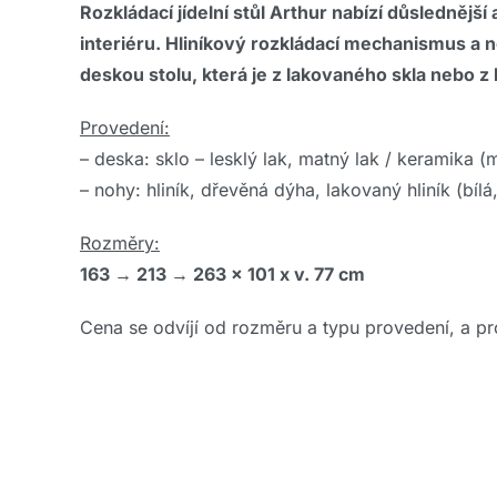
Rozkládací jídelní stůl Arthur nabízí důslednějš
interiéru. Hliníkový rozkládací mechanismus a n
deskou stolu, která je z lakovaného skla nebo z
Provedení:
– deska: sklo – lesklý lak, matný lak / keramika 
– nohy: hliník, dřevěná dýha, lakovaný hliník (bílá
Rozměry:
163 → 213 → 263 x 101 x v. 77 cm
Cena se odvíjí od rozměru a typu provedení, a pro