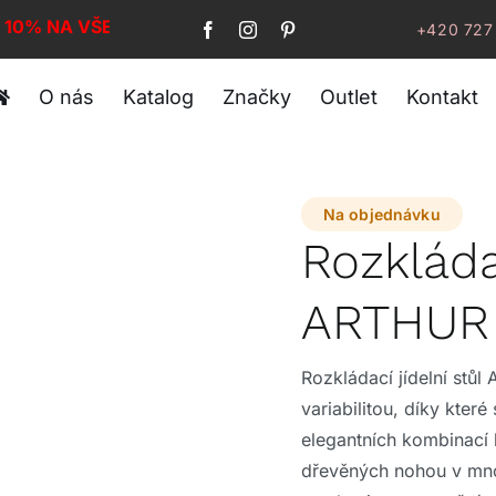
I 10% NA VŠE!
+420 727
O nás
Katalog
Značky
Outlet
Kontakt
Na objednávku
Rozkládac
ARTHUR
Rozkládací jídelní stůl
variabilitou, díky kter
elegantních kombinací 
dřevěných nohou v mnoh