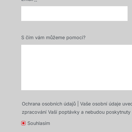
S čím vám můžeme pomoci?
Ochrana osobních údajů | Vaše osobní údaje uve
zpracování Vaší poptávky a nebudou poskytnuty t
Souhlasím