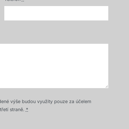
dené výše budou využity pouze za účelem
řetí straně.
*