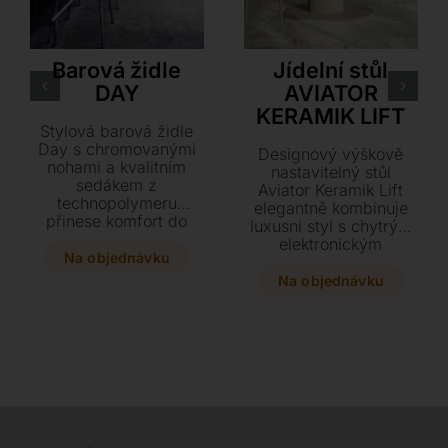
S•CAB
Cattelan Italia
Barová židle
Jídelní stůl
DAY
AVIATOR
KERAMIK LIFT
Stylová barová židle
Day s chromovanými
Designový výškově
nohami a kvalitním
nastavitelný stůl
sedákem z
Aviator Keramik Lift
technopolymeru
elegantně kombinuje
přinese komfort do
luxusní styl s chytrým
každého baru i
elektronickým
kanceláře. Vyberte si
Na objednávku
mechanismem pro
ze dvou výšek a široké
maximální pohodlí.
Na objednávku
škály barev přesně
Díky nastavitelné
podle vašeho interiéru.
výšce je ideální pro
Navštivte náš
posezení s přáteli i
showroom v Plzni a
moderní večeře ve
prohlédněte si vzorky
stoje. Dopřejte svému
materiálů naživo.
interiéru variabilní
skvost s precizní
keramickou deskou a
lakovanou podnoží.