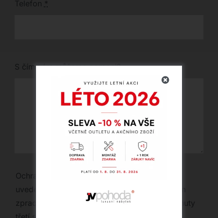
Telefon
*
S čím vám můžeme pomoci?
Ochrana osobních údajů | Vaše osobní údaje
uvedené výše budou využity pouze za účelem
zpracování Vaší poptávky a nebudou poskytnuty
třetí straně.
*