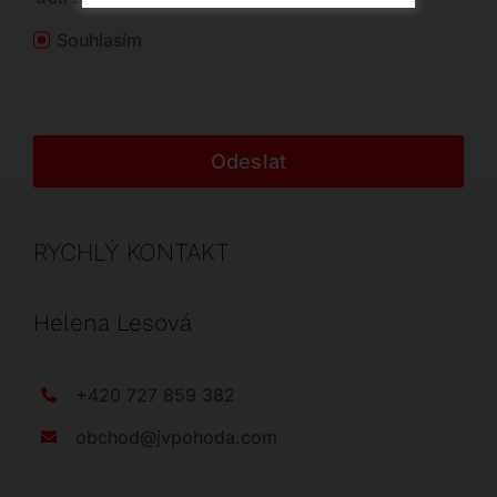
Souhlasím
Odeslat
RYCHLÝ KONTAKT
Helena Lesová
+420 727 859 382
obchod@jvpohoda.com