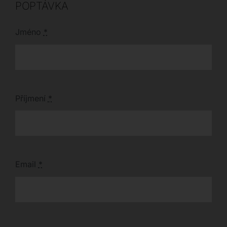
POPTÁVKA
[*cite: 1*]
Jméno
*
Příjmení
*
Email
*