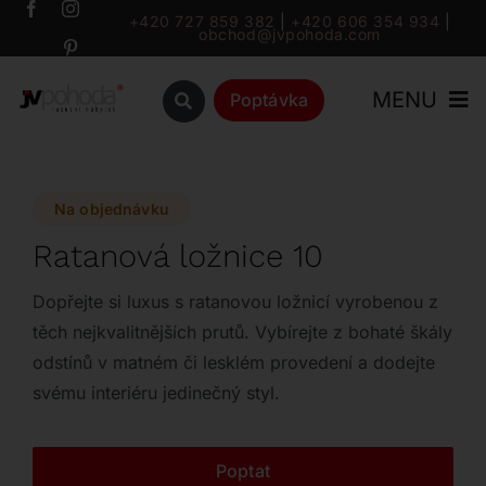
Přeskočit
+420 727 859 382
|
+420 606 354 934
|
obchod@jvpohoda.com
na
obsah
MENU
Poptávka
Úvod
Na objednávku
O nás
Ratanová ložnice 10
Katalog
Dopřejte si luxus s ratanovou ložnicí vyrobenou z
těch nejkvalitnějších prutů. Vybírejte z bohaté škály
odstínů v matném či lesklém provedení a dodejte
Značky
svému interiéru jedinečný styl.
Outlet
Poptat