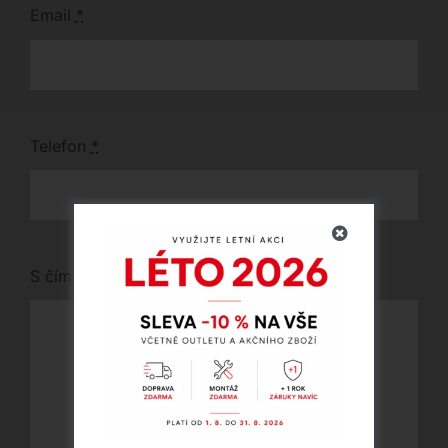
Email
*
Telefon
*
S čím vám můžeme pomoci?