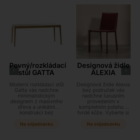
KAPLAN 1934
Airnova
Pevný/rozkládací
Designová židle
stůl GATTA
ALEXIA
Moderní rozkládací stůl
Designová židle Alexia
Gatta vás nadchne
bez područek vás
minimalistickým
nadchne luxusním
designem z masivního
provedením v
dřeva a unikátní
kompletním potahu z
konstrukcí bez
tvrdé kůže. Vyberte si
jediného šroubu. Díky
barvu dle vzorníku a
integrovaným
dopřejte svému
Na objednávku
Na objednávku
kolečkům ho rozložíte
interiéru stylový
jednou rukou během 5
kousek o rozměrech 45