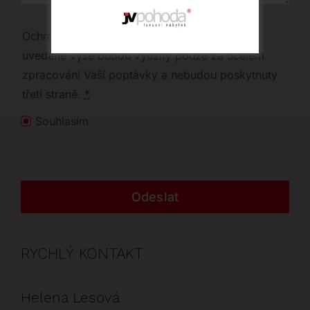
Ochrana osobních údajů | Vaše osobní údaje
uvedené výše budou využity pouze za účelem
zpracování Vaší poptávky a nebudou poskytnuty
třetí straně.
*
Souhlasím
Odeslat
RYCHLÝ KONTAKT
Helena Lesová