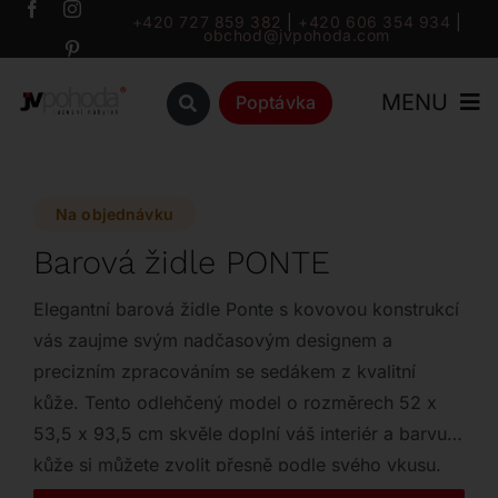
Přeskočit
+420 727 859 382
|
+420 606 354 934
|
obchod@jvpohoda.com
na
obsah
MENU
Poptávka
Úvod
Na objednávku
O nás
Barová židle PONTE
Katalog
Elegantní barová židle Ponte s kovovou konstrukcí
vás zaujme svým nadčasovým designem a
precizním zpracováním se sedákem z kvalitní
Značky
kůže. Tento odlehčený model o rozměrech 52 x
53,5 x 93,5 cm skvěle doplní váš interiér a barvu
Outlet
kůže si můžete zvolit přesně podle svého vkusu.