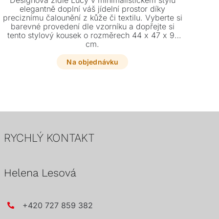
Designová židle Lucy v minimalistickém stylu
D
elegantně doplní váš jídelní prostor díky
špi
preciznímu čalounění z kůže či textilu. Vyberte si
v 
barevné provedení dle vzorníku a dopřejte si
d
tento stylový kousek o rozměrech 44 x 47 x 91
ko
cm.
Dop
vys
Na objednávku
RYCHLÝ KONTAKT
Helena Lesová
+420 727 859 382