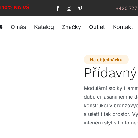
I 10% NA VŠE!
+420 727
O nás
Katalog
Značky
Outlet
Kontakt
Na objednávku
Přídavn
Modulární stolky Hamm
dubu či jasanu jemně d
konstrukci v bronzový
a ušetřit tak prostor. 
interiéru styl s tímto 