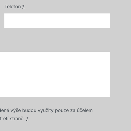
Telefon
*
dené výše budou využity pouze za účelem
řetí straně.
*