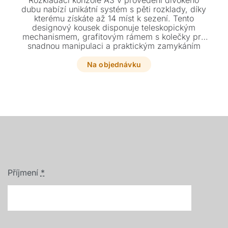
Rozkládací konzole A3 v provedení divokého
dubu nabízí unikátní systém s pěti rozklady, díky
kterému získáte až 14 míst k sezení. Tento
designový kousek disponuje teleskopickým
mechanismem, grafitovým rámem s kolečky pro
snadnou manipulaci a praktickým zamykáním
nohou. Elegantní a funkční řešení pro váš interiér
se přizpůsobí každé příležitosti až do délky 330
Na objednávku
cm.
Příjmení
*