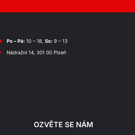
Po – Pá:
10 – 18,
So:
9 – 13
Nádražní 14, 301 00 Plzeň
Rozklád
OZVĚTE SE NÁM