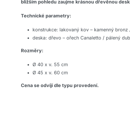
bližším pohledu zaujme krásnou dřevěnou desko
Technické parametry:
konstrukce: lakovaný kov – kamenný bronz 
deska: dřevo – ořech Canaletto / pálený dub
Rozměry:
Ø 40 x v. 55 cm
Ø 45 x v. 60 cm
Cena se odvíjí dle typu provedení.