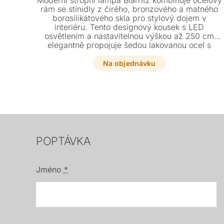
Moderní stropní lampa Biarritz kombinuje ocelový
rám se stínidly z čirého, bronzového a matného
borosilikátového skla pro stylový dojem v
interiéru. Tento designový kousek s LED
osvětlením a nastavitelnou výškou až 250 cm
elegantně propojuje šedou lakovanou ocel s
luxusním žebrovaným sklem.
Na objednávku
POPTÁVKA
Jméno
*