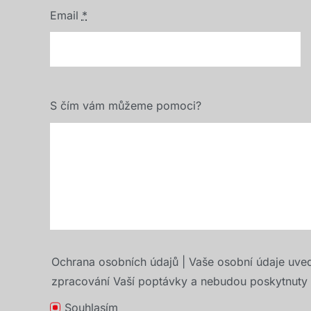
Email
*
S čím vám můžeme pomoci?
Ochrana osobních údajů | Vaše osobní údaje uve
zpracování Vaší poptávky a nebudou poskytnuty t
Souhlasím