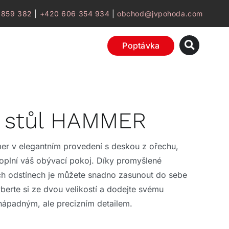
 859 382
|
+420 606 354 934
|
obchod@jvpohoda.com
Poptávka
ý stůl HAMMER
er v elegantním provedení s deskou z ořechu,
oplní váš obývací pokoj. Díky promyšlené
ch odstínech je můžete snadno zasunout do sebe
Vyberte si ze dvou velikostí a dodejte svému
nenápadným, ale precizním detailem.