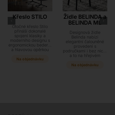
Flexlux
Cattelan Italia
Křeslo STILO
Židle BELINDA a
BELINDA ML
Otočné křeslo Stilo
přináší dokonalé
Designová židle
spojení klasiky a
Belinda nabízí
moderního designu s
elegantní čalouněné
ergonomickou bederní
provedení s
a hlavovou opěrkou
područkami i bez nich,
pro maximální pohodlí.
a to na hřejivém
Elegantní kousek o
Na objednávku
dřevěném nebo
rozměrech 90 x 90 x
štíhlém ocelovém
Na objednávku
90 cm si můžete
rámu. Vyberte si z
přizpůsobit díky
bohaté škály potahů od
širokému výběru
textilu až po luxusní
prémiových kůží a
hovězí kůži a dopřejte
textilií v mnoha
svému interiéru stylový
barvách. Celkový
prvek o rozměrech
komfort a relaxaci lze
53,5 x 59 x 86 cm.
navíc umocnit
doplněním o stylový
taburet ve stejném
designu.