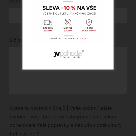
Telefon
*
S čím vám můžeme pomoci?
Ochrana osobních údajů | Vaše osobní údaje
uvedené výše budou využity pouze za účelem
zpracování Vaší poptávky a nebudou poskytnuty
třetí straně.
*