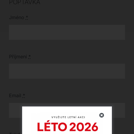
POPTÁVKA
Jméno
*
Příjmení
*
Email
*