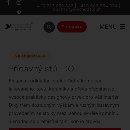
Přeskočit
+420 727 859 382
|
+420 606 354 934
|
obchod@jvpohoda.com
na
obsah
MENU
Poptávka
Úvod
Na objednávku
O nás
Přídavný stůl DOT
Katalog
Elegantní odkládací stolek Dot v kombinaci
lakovaného kovu, keramiky a dřeva představuje
vysoce praktický designový prvek pro váš interiér.
Značky
Díky třem dostupným výškám a různým barevným
provedením se stolky mezi sebou skvěle kombinují
Outlet
a snadno se přemísťují tam, kde je zrovna
potřebujete.