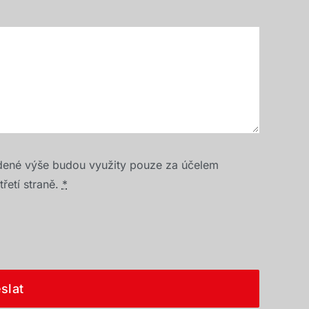
dené výše budou využity pouze za účelem
řetí straně.
*
slat