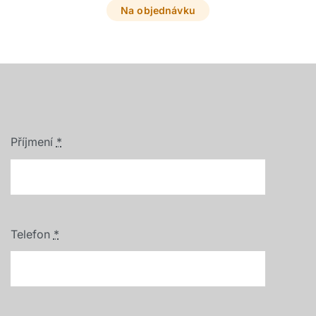
Na objednávku
Příjmení
*
Telefon
*