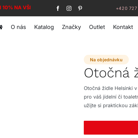
I 10% NA VŠE!
+420 727
O nás
Katalog
Značky
Outlet
Kontakt
Na objednávku
Otočná 
Otočná židle Helsinki v
pro váš jídelní či toalet
užijte si praktickou z