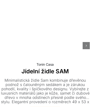
Tonin Casa
Jídelní židle SAM
Minimalistická židle Sam kombinuje dřevěnou
S
podnož s čalouněným sedákem a je zárukou
pohodlí, kvality i špičkového designu. Vybírejte z
e
luxusních materiálů jako je kůže, samet či dubové
rel
dřevo v mnoha odstínech přesně podle svého
kv
stylu. Elegantní provedení o rozměrech 49 x 53 x
83 cm se stane stylovým doplňkem každého