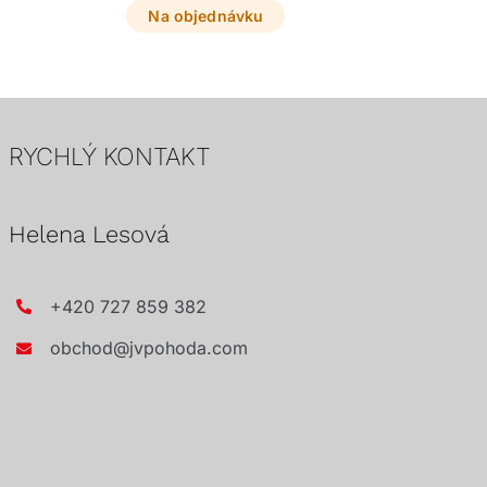
interiéru.
Na objednávku
RYCHLÝ KONTAKT
Helena Lesová
+420 727 859 382
obchod@jvpohoda.com