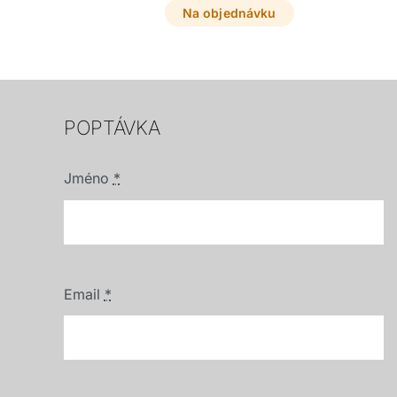
Na objednávku
POPTÁVKA
Jméno
*
Email
*