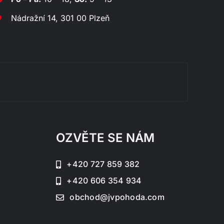
Nádražní 14, 301 00 Plzeň
Rozklá
OZVĚTE SE NÁM
+420 727 859 382
+420 606 354 934
obchod@jvpohoda.com