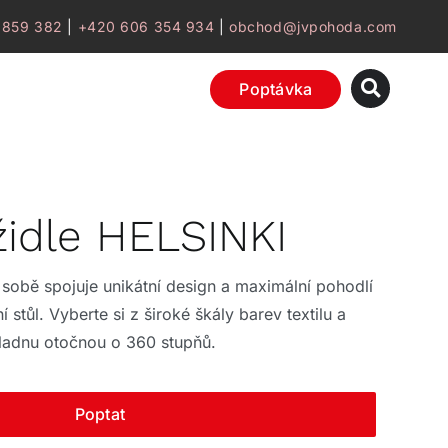
 859 382
|
+420 606 354 934
|
obchod@jvpohoda.com
Poptávka
židle HELSINKI
 sobě spojuje unikátní design a maximální pohodlí
ní stůl. Vyberte si z široké škály barev textilu a
ákladnu otočnou o 360 stupňů.
Poptat