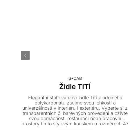
S•CAB
Židle TITÍ
Elegantní stohovatelná židle Tití z odolného
polykarbonátu zaujme svou lehkostí a
univerzálností v interiéru i exteriéru. Vyberte si z
transparentních či barevných provedení a oživte
svou domácnost, restauraci nebo pracovní
prostory tímto stylovým kouskem o rozměrech 47
x 54 x 86 cm.