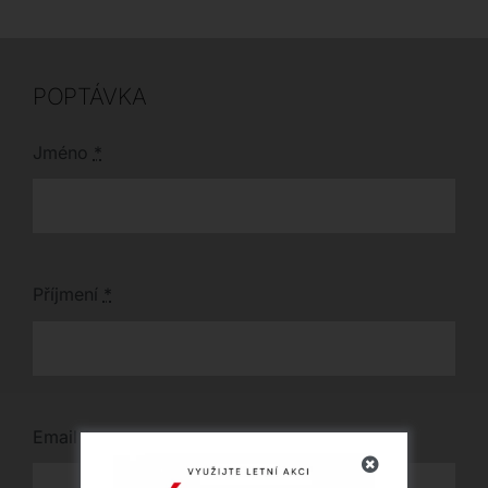
POPTÁVKA
Jméno
*
Příjmení
*
Email
*