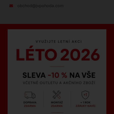
obchod@jvpohoda.com