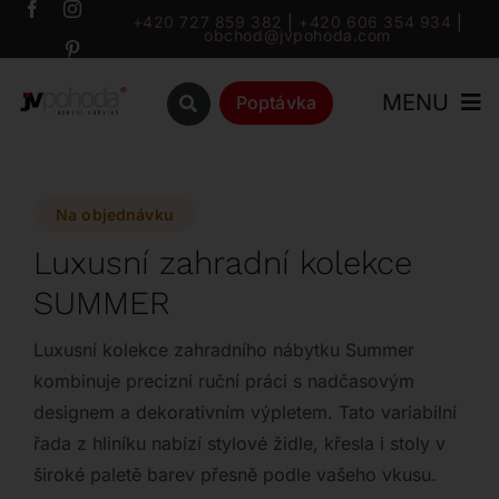
Přeskočit
+420 727 859 382
|
+420 606 354 934
|
obchod@jvpohoda.com
na
obsah
MENU
Poptávka
Úvod
Na objednávku
O nás
Luxusní zahradní kolekce
SUMMER
Katalog
Luxusní kolekce zahradního nábytku Summer
Značky
kombinuje precizní ruční práci s nadčasovým
designem a dekorativním výpletem. Tato variabilní
řada z hliníku nabízí stylové židle, křesla i stoly v
Outlet
široké paletě barev přesně podle vašeho vkusu.