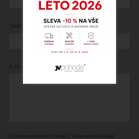
Telefon
*
S čím vám můžeme pomoci?
Ochrana osobních údajů | Vaše osobní údaje