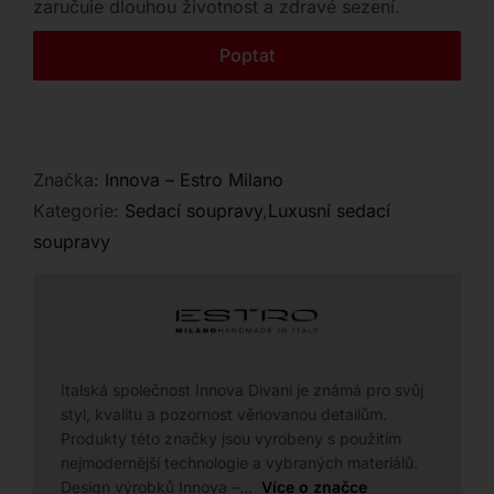
zaručuje dlouhou životnost a zdravé sezení.
Kontakt
Poptat
Značka:
Innova – Estro Milano
Kategorie:
Sedací soupravy
,
Luxusní sedací
soupravy
Italská společnost Innova Divani je známá pro svůj
styl, kvalitu a pozornost věnovanou detailům.
Produkty této značky jsou vyrobeny s použitím
nejmodernější technologie a vybraných materiálů.
Design výrobků Innova –…
Více o značce