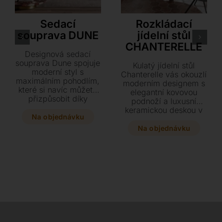
LoiudiceD
Akante
Sedací
Rozkládací
souprava DUNE
jídelní stůl
CHANTERELLE
Designová sedací
souprava Dune spojuje
Kulatý jídelní stůl
moderní styl s
Chanterelle vás okouzlí
maximálním pohodlím,
moderním designem s
které si navíc můžete
elegantní kovovou
přizpůsobit díky
podnoží a luxusní
posuvným opěrkám
keramickou deskou v
zad. Vyberte si z
Na objednávku
mnoha odstínech. Díky
široké škály luxusních
praktickému
Na objednávku
kůží či látek a sestavte
rozkládacímu
si ideální pohovku
mechanismu stůl
přesně podle vašich
snadno přizpůsobíte
představ a rozměrů.
počtu hostů a vytvoříte
dokonalé místo pro
společné stolování.