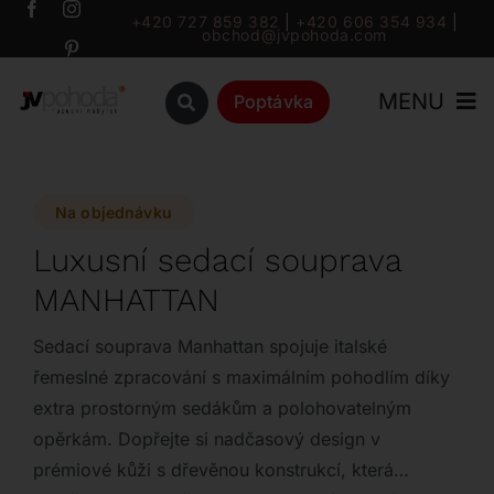
Přeskočit
+420 727 859 382
|
+420 606 354 934
|
obchod@jvpohoda.com
na
obsah
MENU
Poptávka
Úvod
Na objednávku
O nás
Luxusní sedací souprava
MANHATTAN
Katalog
Sedací souprava Manhattan spojuje italské
Značky
řemeslné zpracování s maximálním pohodlím díky
extra prostorným sedákům a polohovatelným
opěrkám. Dopřejte si nadčasový design v
Outlet
prémiové kůži s dřevěnou konstrukcí, která