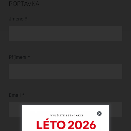
POPTÁVKA
Jméno
*
Příjmení
*
Email
*