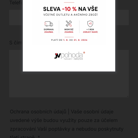
Telefon
*
S čím vám můžeme pomoci?
Ochrana osobních údajů | Vaše osobní údaje
uvedené výše budou využity pouze za účelem
zpracování Vaší poptávky a nebudou poskytnuty
třetí straně.
*