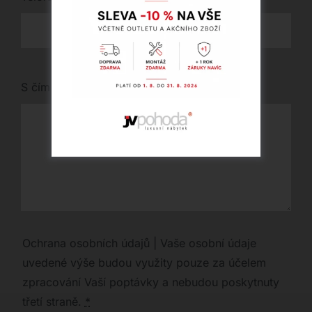
S čím vám můžeme pomoci?
Ochrana osobních údajů | Vaše osobní údaje
uvedené výše budou využity pouze za účelem
zpracování Vaší poptávky a nebudou poskytnuty
třetí straně.
*