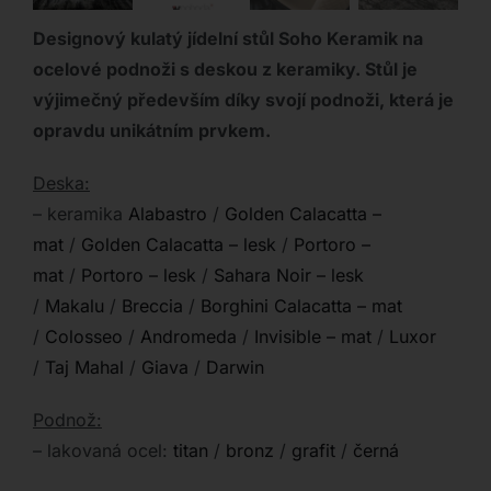
Designový kulatý jídelní stůl Soho Keramik na
ocelové podnoži s deskou z keramiky. Stůl je
výjimečný především díky svojí podnoži, která je
opravdu unikátním prvkem.
Deska:
– keramika
Alabastro
/
Golden Calacatta –
mat
/
Golden Calacatta – lesk
/
Portoro –
mat
/
Portoro – lesk
/
Sahara Noir – lesk
/
Makalu
/
Breccia
/
Borghini Calacatta – mat
/
Colosseo
/
Andromeda
/
Invisible – mat
/
Luxor
/
Taj Mahal
/
Giava
/
Darwin
Podnož:
– lakovaná ocel:
titan
/
bronz
/
grafit
/
černá