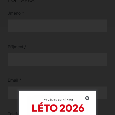
Jméno
*
Příjmení
*
Email
*
Telefon
*