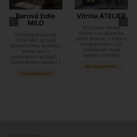
Ozzio
Cattelan Italia
Barová židle
Vitrína ATELIER
MILO
Originální vitrína
Atelier s prošívanou
Designová barová
zadní stranou z kůže a
židle Milo spojuje
integrovaným LED
jednoduchou kovovou
osvětlením dodá
konstrukci s
vašemu interiéru
maximálním pohodlím
dynamický náboj.
čalouněného sedáku v
Elegantní kombinaci
Na objednávku
sametu nebo kůži.
černého rámu a
Tento stylový kousek o
Na objednávku
kouřového skla
rozměrech 48 x 45 x
doplňují kompaktní
88 cm se díky
rozměry 53 x 35 x 177
variabilitě provedení v
cm.
grafitu či bronzu
dokonale přizpůsobí
každému modernímu
interiéru.
POPTÁVKA