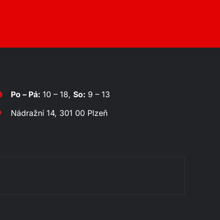
Po – Pá:
10 – 18,
So:
9 – 13
Nádražní 14, 301 00 Plzeň
Rozklá