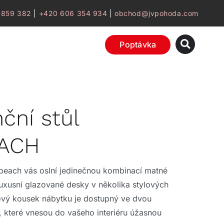
 859 382
|
+420 606 354 934
|
obchod@jvpohoda.com
Poptávka
ční stůl
ACH
beach vás oslní jedinečnou kombinací matné
uxusní glazované desky v několika stylových
ový kousek nábytku je dostupný ve dvou
 které vnesou do vašeho interiéru úžasnou