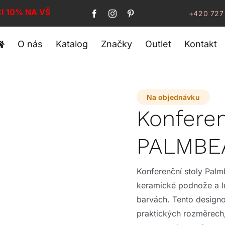
I 10% NA VŠE!
+420 727
O nás
Katalog
Značky
Outlet
Kontakt
Na objednávku
Konferen
PALMBE
Konferenční stoly Palm
keramické podnože a l
barvách. Tento design
praktických rozměrech,