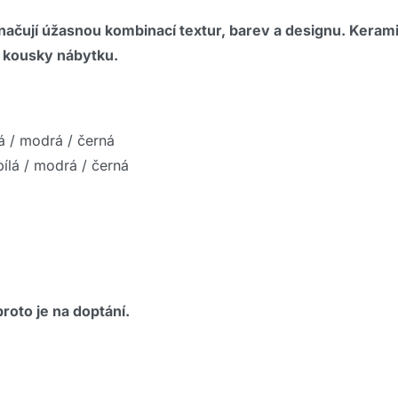
ačují úžasnou kombinací textur, barev a designu. Keramic
é kousky nábytku.
lá / modrá / černá
ílá / modrá / černá
roto je na doptání.