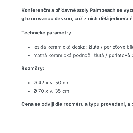
Konferenční a přídavné stoly Palmbeach se vyzn
glazurovanou deskou, což z nich dělá jedinečn
Technické parametry:
lesklá keramická deska: žlutá / perleťově bí
matná keramická podnož: žlutá / perleťově b
Rozměry:
Ø 42 x v. 50 cm
Ø 70 x v. 35 cm
Cena se odvíjí dle rozměru a typu provedení, a p