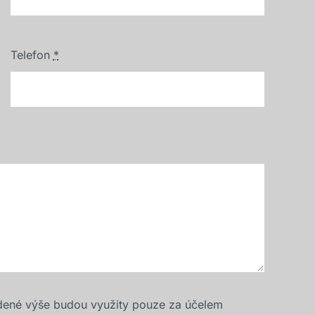
Telefon
*
dené výše budou využity pouze za účelem