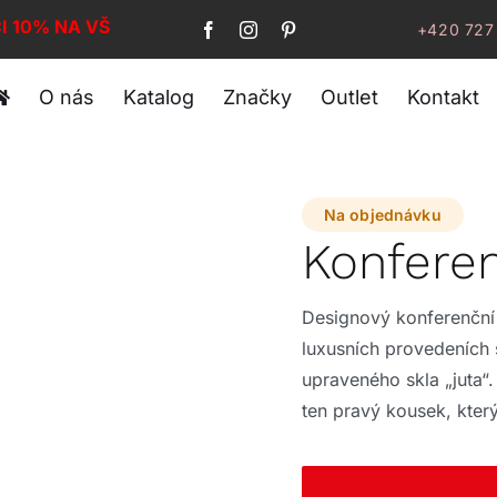
I 10% NA VŠE!
+420 727
O nás
Katalog
Značky
Outlet
Kontakt
Na objednávku
Konfere
Designový konferenční
luxusních provedeních 
upraveného skla „juta“
ten pravý kousek, který