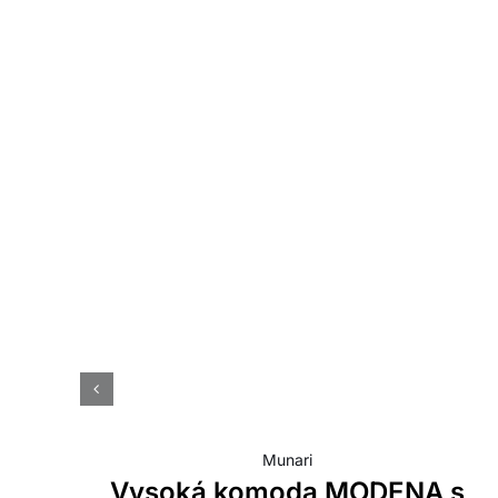
Munari
Vysoká komoda MODENA s