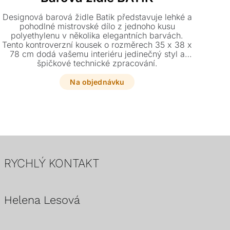
Designová barová židle Batik představuje lehké a
pohodlné mistrovské dílo z jednoho kusu
polyethylenu v několika elegantních barvách.
Tento kontroverzní kousek o rozměrech 35 x 38 x
nad
78 cm dodá vašemu interiéru jedinečný styl a
geom
špičkové technické zpracování.
po
Na objednávku
RYCHLÝ KONTAKT
Helena Lesová