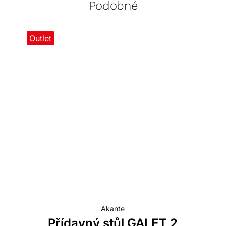
Podobné
Outlet
Akante
Přídavný stůl GALET 2