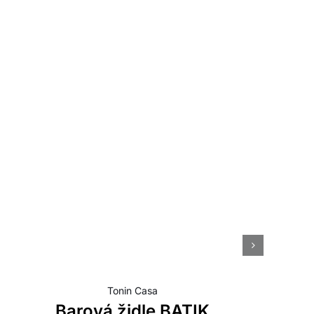
O
Tonin Casa
Barová židle BATIK