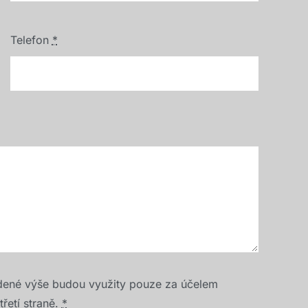
Telefon
*
dené výše budou využity pouze za účelem
řetí straně.
*