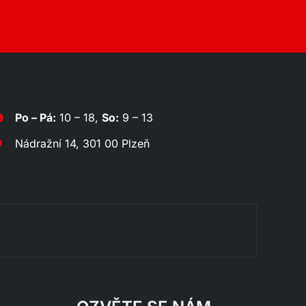
Po – Pá:
10 – 18,
So:
9 – 13
Nádražní 14, 301 00 Plzeň
Rozklá