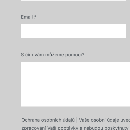
Email
*
S čím vám můžeme pomoci?
Ochrana osobních údajů | Vaše osobní údaje uve
zpracování Vaší poptávky a nebudou poskytnuty t