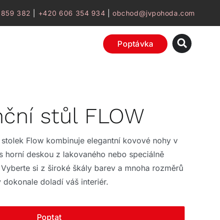
 859 382
|
+420 606 354 934
|
obchod@jvpohoda.com
Poptávka
nční stůl FLOW
 stolek Flow kombinuje elegantní kovové nohy v
s horní deskou z lakovaného nebo speciálně
. Vyberte si z široké škály barev a mnoha rozměrů
 dokonale doladí váš interiér.
Poptat