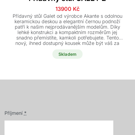
Původní
Aktuální
13900
Kč
cena
cena
Přídavný stůl Galet od výrobce Akante s odolnou
byla:
je:
keramickou deskou a elegantní černou podnoží
patří k našim nejprodávanějším modelům. Díky
14900 Kč.
13900 Kč.
lehké konstrukci a kompaktním rozměrům jej
snadno přemístíte, kamkoli potřebujete. Tento
nový, ihned dostupný kousek může být váš za
zvýhodněnou cenu 13.900 Kč.
Skladem
Příjmení
*