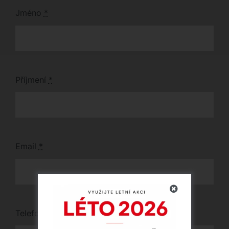
Jméno
*
Příjmení
*
Email
*
Telefon
*