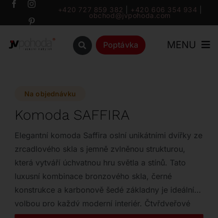
Přeskočit
+420 727 859 382
|
+420 606 354 934
|
obchod@jvpohoda.com
na
obsah
MENU
Poptávka
Úvod
Na objednávku
O nás
Komoda SAFFIRA
Katalog
Elegantní komoda Saffira oslní unikátními dvířky ze
zrcadlového skla s jemně zvlněnou strukturou,
která vytváří úchvatnou hru světla a stínů. Tato
Značky
luxusní kombinace bronzového skla, černé
konstrukce a karbonově šedé základny je ideální
Outlet
volbou pro každý moderní interiér. Čtyřdveřové
provedení o rozměrech 240 x 45 x 78 cm dodá