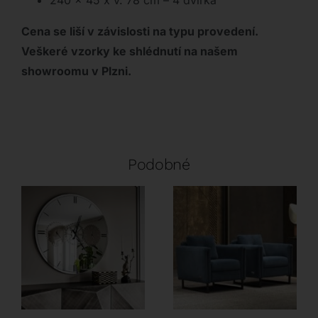
240 x 45 x v. 78 cm – 4 dvířka
Cena se liší v závislosti na typu provedení.
Veškeré vzorky ke shlédnutí na našem
showroomu v Plzni.
Podobné
Cattelan Italia
Innova – Estro Milano