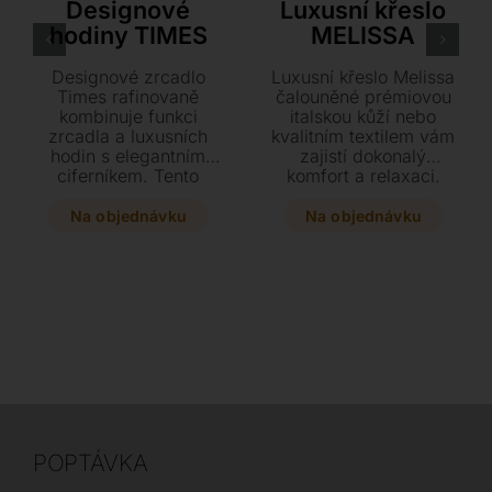
Designové
Luxusní křeslo
hodiny TIMES
MELISSA
Designové zrcadlo
Luxusní křeslo Melissa
Times rafinovaně
čalouněné prémiovou
kombinuje funkci
italskou kůží nebo
zrcadla a luxusních
kvalitním textilem vám
hodin s elegantním
zajistí dokonalý
ciferníkem. Tento
komfort a relaxaci.
stylový kousek o
Vyberte si z pestré
průměru 120 cm
škály barev a dopřejte
Na objednávku
Na objednávku
zaujme precizními
svému interiéru stylový
ocelovými detaily a
kousek o rozměrech 75
kvalitním provedením z
x 80 x 82 cm.
čirého nebo kouřového
skla.
POPTÁVKA