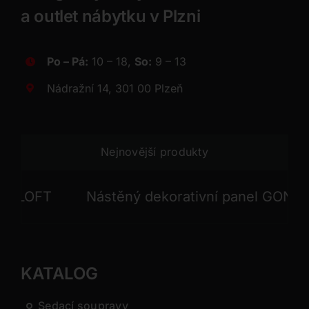
a outlet nábytku v Plzni
Po – Pá:
10 – 18,
So:
9 – 13
Nádražní 14, 301 00 Plzeň
Nejnovější produkty
LOFT
Nástěný dekorativní panel GONG
KATALOG
Sedací soupravy