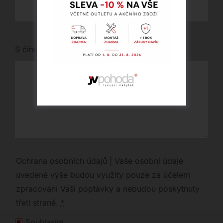
S čím vám můžeme pomoci?
Ochrana osobních údajů | Vaše osobní údaje
uvedené výše budou využity pouze za účelem
zpracování Vaší poptávky a nebudou poskytnuty
třetí straně.
*
Souhlasím