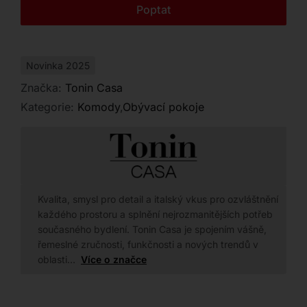
Kontakt
Poptat
vašemu domovu styl i funkčnost.
Novinka 2025
Značka:
Tonin Casa
Kategorie:
Komody
,
Obývací pokoje
Kvalita, smysl pro detail a italský vkus pro ozvláštnění
každého prostoru a splnění nejrozmanitějších potřeb
současného bydlení. Tonin Casa je spojením vášně,
řemeslné zručnosti, funkčnosti a nových trendů v
oblasti…
Více o značce