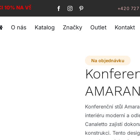
CI 10% NA VŠE!
+420 727
O nás
Katalog
Značky
Outlet
Kontakt
Na objednávku
Konferen
AMARAN
Konferenční stůl Amar
interiéru moderní a od
Canaletto zajistí dokon
konstrukci. Tento des