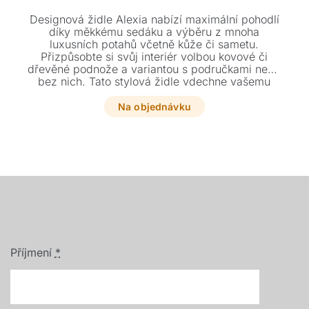
Designová židle Alexia nabízí maximální pohodlí
díky měkkému sedáku a výběru z mnoha
luxusních potahů včetně kůže či sametu.
Přizpůsobte si svůj interiér volbou kovové či
dřevěné podnože a variantou s područkami nebo
bez nich. Tato stylová židle vdechne vašemu
jídelnímu koutu eleganci a vyladí ho do
posledního detailu.
Na objednávku
Příjmení
*