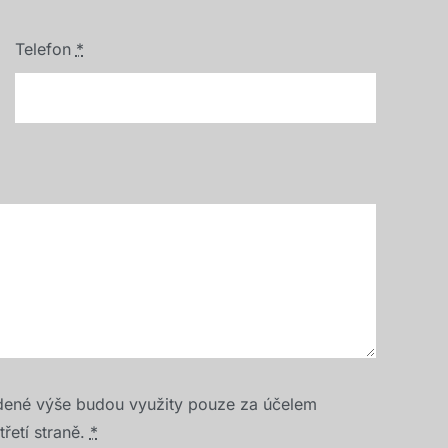
Telefon
*
dené výše budou využity pouze za účelem
řetí straně.
*