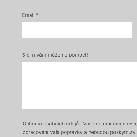
Email
*
S čím vám můžeme pomoci?
Ochrana osobních údajů | Vaše osobní údaje uve
zpracování Vaší poptávky a nebudou poskytnuty t