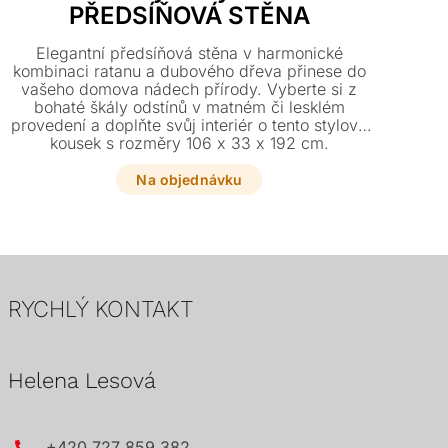
PŘEDSÍŇOVÁ STĚNA
Jíde
či
Elegantní předsíňová stěna v harmonické
„z
kombinaci ratanu a dubového dřeva přinese do
Pal
vašeho domova nádech přírody. Vyberte si z
k
bohaté škály odstínů v matném či lesklém
své
provedení a doplňte svůj interiér o tento stylový
kousek s rozměry 106 x 33 x 192 cm.
Na objednávku
RYCHLÝ KONTAKT
Helena Lesová
+420 727 859 382