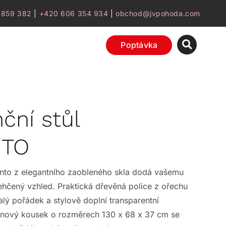
 859 382
|
+420 606 354 934
|
obchod@jvpohoda.com
Poptávka
ční stůl
TO
anto z elegantního zaobleného skla dodá vašemu
lehčený vzhled. Praktická dřevěná police z ořechu
alý pořádek a stylově doplní transparentní
ignový kousek o rozměrech 130 x 68 x 37 cm se