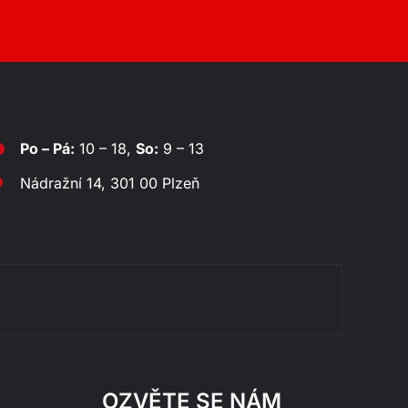
Po – Pá:
10 – 18,
So:
9 – 13
Nádražní 14, 301 00 Plzeň
Rozklá
OZVĚTE SE NÁM