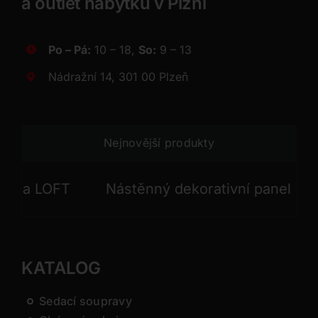
a outlet nábytku v Plzni
Po – Pá:
10 – 18,
So:
9 – 13
Nádražní 14, 301 00 Plzeň
Nejnovější produkty
a LOFT
Nástěnný dekorativní panel GONG
KATALOG
Sedací soupravy