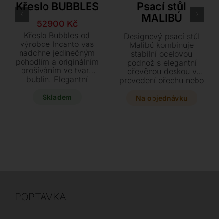
Křeslo BUBBLES
Psací stůl
MALIBÚ
Původní
Aktuální
52900
Kč
cena
cena
Křeslo Bubbles od
Designový psací stůl
byla:
je:
výrobce Incanto vás
Malibú kombinuje
nadchne jedinečným
61900 Kč.
52900 Kč.
stabilní ocelovou
pohodlím a originálním
podnož s elegantní
prošíváním ve tvaru
dřevěnou deskou v
bublin. Elegantní
provedení ořechu nebo
sametový textil v
dubu. Tento stylový
modrém či oranžovém
Skladem
kousek o rozměrech
Na objednávku
odstínu v kombinaci s
130 x 72 x 73 cm se
černými kovovými
stane dominantou vaší
nohami dodá vašemu
pracovny díky
interiéru moderní
modernímu laku v
vzhled. Tato stylová
barvách titan, grafit či
sestava s taburetem je
černá.
navíc k dispozici ihned
k dodání za akční
cenu.
POPTÁVKA