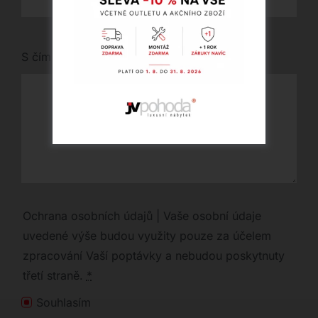
S čím vám můžeme pomoci?
Ochrana osobních údajů | Vaše osobní údaje
uvedené výše budou využity pouze za účelem
zpracování Vaší poptávky a nebudou poskytnuty
třetí straně.
*
Souhlasím