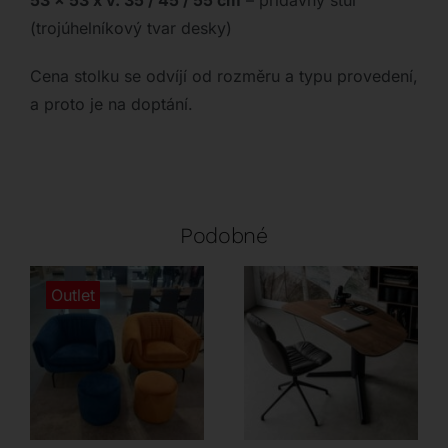
53 x 53 x v. 35 / 45 / 55 cm
– přídavný stůl
(trojúhelníkový tvar desky)
Cena stolku se odvíjí od rozměru a typu provedení,
a proto je na doptání.
Podobné
Outlet
Incanto
Cattelan Italia