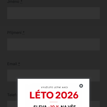
Jméno
*
Příjmení
*
Email
*
Telefon
*