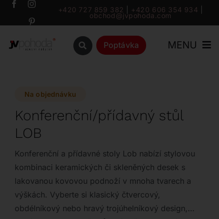
Přeskočit
+420 727 859 382
|
+420 606 354 934
|
obchod@jvpohoda.com
na
obsah
MENU
Poptávka
Úvod
Na objednávku
O nás
Konferenční/přídavný stůl
LOB
Katalog
Konferenční a přídavné stoly Lob nabízí stylovou
Značky
kombinaci keramických či skleněných desek s
lakovanou kovovou podnoží v mnoha tvarech a
výškách. Vyberte si klasický čtvercový,
Outlet
obdélníkový nebo hravý trojúhelníkový design,