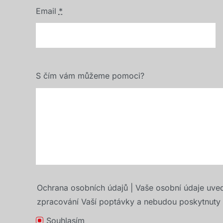
Email
*
S čím vám můžeme pomoci?
Ochrana osobních údajů | Vaše osobní údaje uve
zpracování Vaší poptávky a nebudou poskytnuty t
Souhlasím