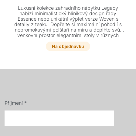
Luxusní kolekce zahradního nábytku Legacy
nabízí minimalistický hliníkový design řady
Essence nebo unikátní výplet verze Woven s
detaily z teaku. Dopřejte si maximální pohodlí s
nepromokavými polštáři na míru a doplňte svůj
venkovní prostor elegantními stoly v různých
povrchových úpravách. Tato variabilní sestava
křesel a pohovek je ideální volbou pro každou
Na objednávku
zahradu, terasu i balkon.
Příjmení
*