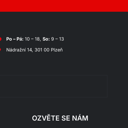
Po – Pá:
10 – 18,
So:
9 – 13
Nádražní 14, 301 00 Plzeň
Rozklá
OZVĚTE SE NÁM