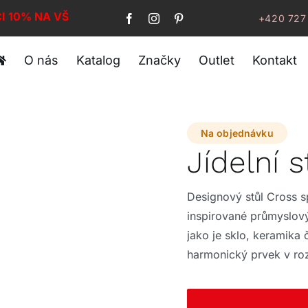
CI 10% NA VŠE!
+420 727
O nás
Katalog
Značky
Outlet
Kontakt
Na objednávku
Jídelní 
Designový stůl Cross s
inspirované průmyslový
jako je sklo, keramika č
harmonický prvek v ro