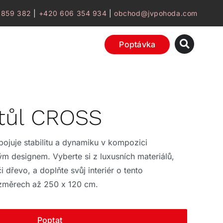
 859 382
|
+420 606 354 934
|
obchod@jvpohoda.com
Poptávka
stůl CROSS
pojuje stabilitu a dynamiku v kompozici
m designem. Vyberte si z luxusních materiálů,
i dřevo, a doplňte svůj interiér o tento
změrech až 250 x 120 cm.
Poptat