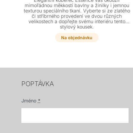
Elegantní koberec Essence vás okouzlí
mimořádnou měkkostí bavlny a žinilky i jemnou
texturou speciálního tkaní. Vyberte si ze zlatého
či stříbrného provedení ve dvou různých
velikostech a dopřejte svému interiéru tento
stylový kousek.
Na objednávku
POPTÁVKA
Jméno
*