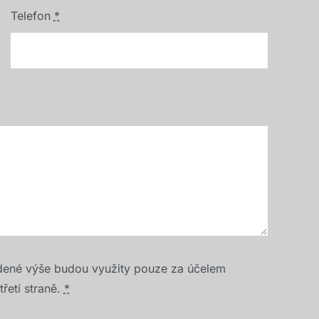
Telefon
*
dené výše budou využity pouze za účelem
řetí straně.
*