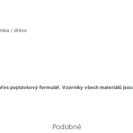
mika / dřevo
í přes poptávkový formulář. Vzorníky všech materiálů jso
Podobné