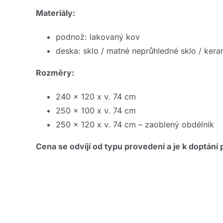
Materiály:
podnož: lakovaný kov
deska: sklo / matné neprůhledné sklo / kera
Rozměry:
240 x 120 x v. 74 cm
250 x 100 x v. 74 cm
250 x 120 x v. 74 cm – zaoblený obdélník
Cena se odvíjí od typu provedení a je k doptán