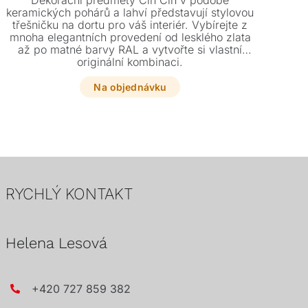
Dekorační předměty Cin Cin v podobě
Se
keramických pohárů a lahví představují stylovou
třešničku na dortu pro váš interiér. Vybírejte z
mnoha elegantních provedení od lesklého zlata
va
až po matné barvy RAL a vytvořte si vlastní
kva
originální kombinaci.
int
k
Na objednávku
RYCHLÝ KONTAKT
Helena Lesová
+420 727 859 382