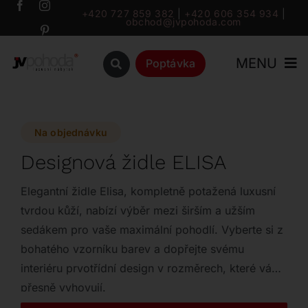
Přeskočit
+420 727 859 382
|
+420 606 354 934
|
obchod@jvpohoda.com
na
obsah
MENU
Poptávka
Úvod
Na objednávku
O nás
Designová židle ELISA
Katalog
Elegantní židle Elisa, kompletně potažená luxusní
tvrdou kůží, nabízí výběr mezi širším a užším
sedákem pro vaše maximální pohodlí. Vyberte si z
Značky
bohatého vzorníku barev a dopřejte svému
interiéru prvotřídní design v rozměrech, které vám
Outlet
přesně vyhovují.