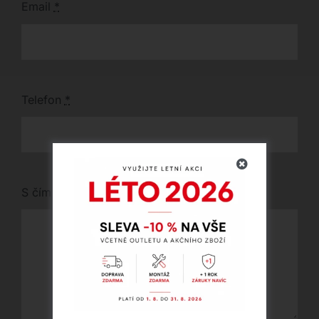
Email
*
Telefon
*
S čím vám můžeme pomoci?