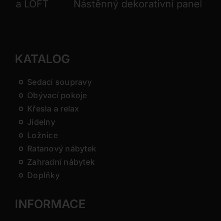
a LOFT
Nástěnný dekorativní panel GONG
KATALOG
Sedací soupravy
Obývací pokoje
Křesla a relax
Jídelny
Ložnice
Ratanový nábytek
Zahradní nábytek
Doplňky
INFORMACE