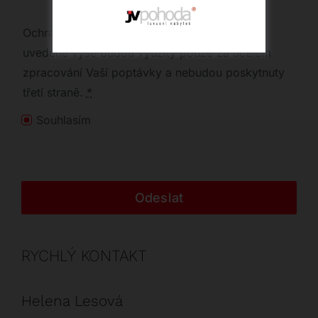
Ochrana osobních údajů | Vaše osobní údaje
uvedené výše budou využity pouze za účelem
zpracování Vaší poptávky a nebudou poskytnuty
třetí straně.
*
Souhlasím
Odeslat
RYCHLÝ KONTAKT
Helena Lesová