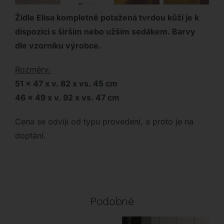
Židle Elisa kompletně potažená tvrdou kůží je k
dispozici s širším nebo užším sedákem. Barvy
dle vzorníku výrobce.
Rozměry:
51 x 47 x v. 82 x vs. 45 cm
46 x 49 x v. 92 x vs. 47 cm
Cena se odvíjí od typu provedení, a proto je na
doptání.
Podobné