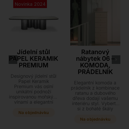
Novinka 2024
Cattelan Italia
Rattan Deco
Jídelní stůl
Ratanový
PAPEL KERAMIK
nábytek 06 –
PREMIUM
KOMODA,
PRÁDELNÍK
Designový jídelní stůl
Papel Keramik
Elegantní komoda a
Premium vás oslní
prádelník z kombinace
unikátní podnoží
ratanu a dubového
inspirovanou mořskými
dřeva dodají vašemu
vlnami a elegantní
interiéru styl. Vyberte
keramickou deskou s
si z bohaté škály
lakovaným profilem.
Na objednávku
barevných odstínů v
Tento luxusní kus
matném či lesklém
Na objednávku
nábytku nabízí širokou
provedení pro
škálu barevných