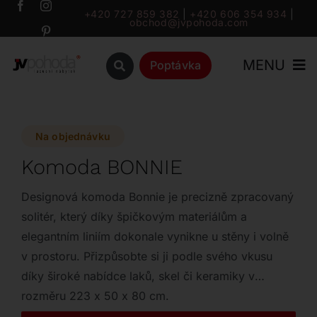
Přeskočit
+420 727 859 382
|
+420 606 354 934
|
obchod@jvpohoda.com
na
obsah
MENU
Poptávka
Úvod
Na objednávku
O nás
Komoda BONNIE
Katalog
Designová komoda Bonnie je precizně zpracovaný
solitér, který díky špičkovým materiálům a
elegantním liniím dokonale vynikne u stěny i volně
Značky
v prostoru. Přizpůsobte si ji podle svého vkusu
díky široké nabídce laků, skel či keramiky v
Outlet
rozměru 223 x 50 x 80 cm.