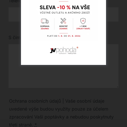
Telefon
*
S čím vám můžeme pomoci?
Ochrana osobních údajů | Vaše osobní údaje
uvedené výše budou využity pouze za účelem
zpracování Vaší poptávky a nebudou poskytnuty
třetí straně.
*