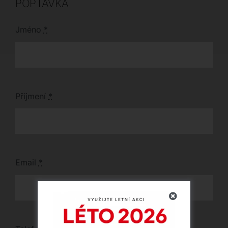
POPTÁVKA
Jméno
*
Příjmení
*
Email
*