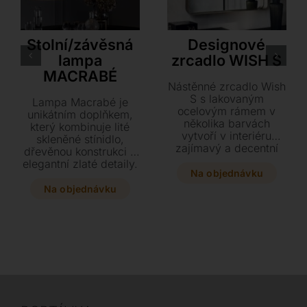
Tonin Casa
Cattelan Italia
Stolní/závěsná
Designové
lampa
zrcadlo WISH S
MACRABÉ
Nástěnné zrcadlo Wish
S s lakovaným
Lampa Macrabé je
ocelovým rámem v
unikátním doplňkem,
několika barvách
který kombinuje lité
vytvoří v interiéru
skleněné stínidlo,
zajímavý a decentní
dřevěnou konstrukci a
prvek. Vyberte si z
elegantní zlaté detaily.
různých velikostí a
Na objednávku
Tento designový
barevných provedení
kousek můžete pořídit
Na objednávku
to pravé zrcadlo pro
v závěsné i stolní verzi
váš domov.
a skvěle ho doplnit
zrcadlem ze stejné
luxusní kolekce.