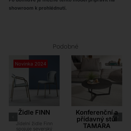
showroom k prohlédnutí.
Podobné
Novinka 2024
S•CAB
Akante
Židle FINN
Konferenční a
přídavný stůl
Jídelní židle Finn
TAMARA
spojuje severský