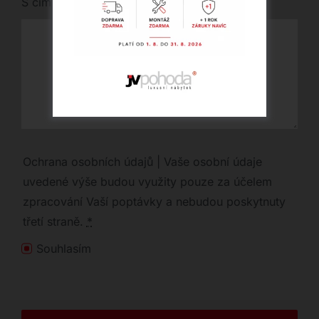
S čím vám můžeme pomoci?
Ochrana osobních údajů | Vaše osobní údaje
uvedené výše budou využity pouze za účelem
zpracování Vaší poptávky a nebudou poskytnuty
třetí straně.
*
Souhlasím