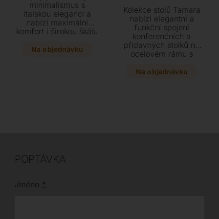
minimalismus s
Kolekce stolů Tamara
italskou elegancí a
nabízí elegantní a
nabízí maximální
funkční spojení
komfort i širokou škálu
konferenčních a
materiálů a barev. Díky
přídavných stolků na
variantám s
Na objednávku
ocelovém rámu s
područkami i bez nich
bohatým výběrem
se skvěle přizpůsobí
desek. Vyberte si z
Na objednávku
moderním
variant v keramice či
domácnostem i
skle a vytvořte si
náročným komerčním
perfektní kombinaci
prostorám. Vyberte si
přesně pro váš interiér.
nohy ze dřeva či oceli
a vytvořte si designový
kousek na míru
vašemu interiéru.
POPTÁVKA
Jméno
*