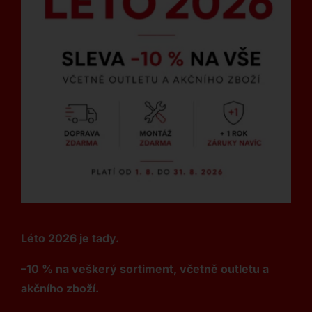
Léto 2026 je tady.
–10 % na veškerý sortiment, včetně outletu a
akčního zboží.