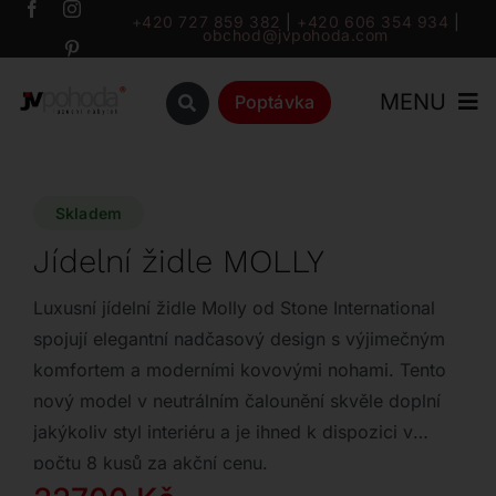
Přeskočit
+420 727 859 382
|
+420 606 354 934
|
obchod@jvpohoda.com
na
obsah
MENU
Poptávka
Úvod
Skladem
O nás
Jídelní židle MOLLY
Katalog
Luxusní jídelní židle Molly od Stone International
spojují elegantní nadčasový design s výjimečným
komfortem a moderními kovovými nohami. Tento
Značky
nový model v neutrálním čalounění skvěle doplní
jakýkoliv styl interiéru a je ihned k dispozici v
Outlet
počtu 8 kusů za akční cenu.