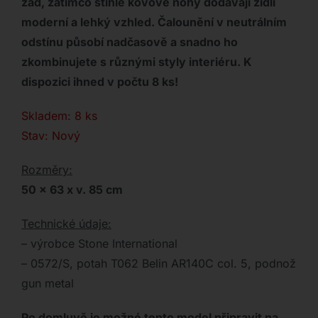
zad, zatímco štíhlé kovové nohy dodávají židli
moderní a lehký vzhled. Čalounění v neutrálním
odstínu působí nadčasově a snadno ho
zkombinujete s různými styly interiéru. K
dispozici ihned v počtu 8 ks!
Skladem: 8 ks
Stav: Nový
Rozměry:
50 x 63 x v. 85 cm
Technické údaje:
– výrobce Stone International
– 0572/S, potah T062 Belin AR140C col. 5, podnož
gun metal
Po domluvě je možné tento model připravit na