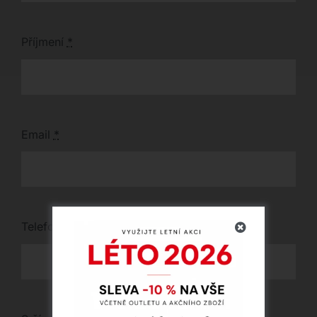
Příjmení
*
Email
*
Telefon
*