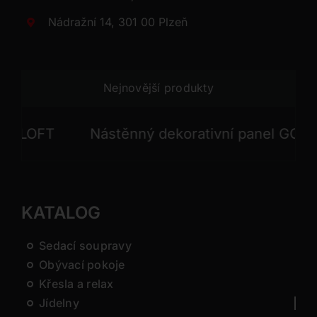
Nádražní 14, 301 00 Plzeň
Nejnovější produkty
LOFT
Nástěnný dekorativní panel GONG
KATALOG
Sedací soupravy
Obývací pokoje
Křesla a relax
Jídelny