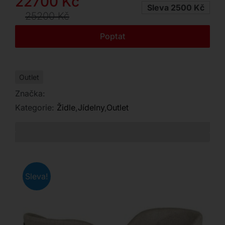
Původní
Aktuální
22700
Kč
Kontakt
Sleva 2500 Kč
cena
cena
25200
Kč
byla:
je:
Poptat
25200 Kč.
22700 Kč.
Outlet
Značka:
Kategorie:
Židle
,
Jídelny
,
Outlet
Sleva!