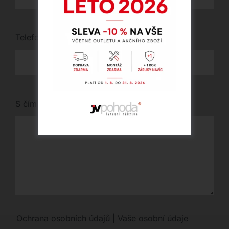
Telefon
*
S čím vám můžeme pomoci?
Ochrana osobních údajů | Vaše osobní údaje