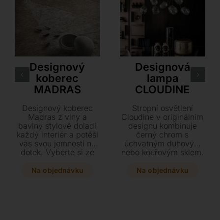
Cattelan Italia
Cattelan Italia
Designový
Designová
koberec
lampa
MADRAS
CLOUDINE
Designový koberec
Stropní osvětlení
Madras z vlny a
Cloudine v originálním
bavlny stylově doladí
designu kombinuje
každý interiér a potěší
černý chrom s
vás svou jemností na
úchvatným duhovým
dotek. Vyberte si ze
nebo kouřovým sklem.
dvou elegantních
Vytvořte si sestavu až
odstínů a čtyř různých
12 svítidel přesně
Na objednávku
Na objednávku
rozměrů ten pravý
podle svých představ
kousek přímo pro váš
a dodejte interiéru
domov.
luxusní prvek s
nastavitelnou výškou
až 300 cm.