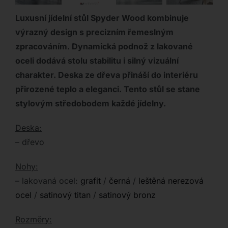
Luxusní jídelní stůl Spyder Wood kombinuje
výrazný design s precizním řemeslným
zpracováním. Dynamická podnož z lakované
oceli dodává stolu stabilitu i silný vizuální
charakter. Deska ze dřeva přináší do interiéru
přirozené teplo a eleganci. Tento stůl se stane
stylovým středobodem každé jídelny.
Deska:
– dřevo
Nohy:
– lakovaná ocel:
grafit
/
černá
/
leštěná nerezová
ocel
/
satinový titan
/
satinový bronz
Rozměry: