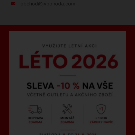
obchod@jvpohoda.com