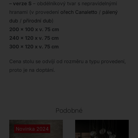
– verze S
– obdélníkový tvar s nepravidelnými
hranami (v provedení
ořech Canaletto
/
pálený
dub
/
přírodní dub
)
200 x 100 x v. 75 cm
240 x 120 x v. 75 cm
300 x 120 x v. 75 cm
Cena stolu se odvíjí od rozměru a typu provedení,
proto je na doptání.
Podobné
Novinka 2024