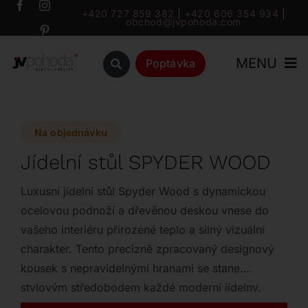
Přeskočit
+420 727 859 382
|
+420 606 354 934
|
obchod@jvpohoda.com
na
obsah
MENU
Poptávka
Úvod
Na objednávku
O nás
Jídelní stůl SPYDER WOOD
Katalog
Luxusní jídelní stůl Spyder Wood s dynamickou
ocelovou podnoží a dřevěnou deskou vnese do
vašeho interiéru přirozené teplo a silný vizuální
Značky
charakter. Tento precizně zpracovaný designový
kousek s nepravidelnými hranami se stane
Outlet
stylovým středobodem každé moderní jídelny.