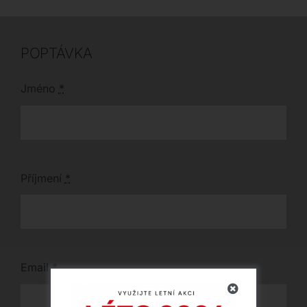
POPTÁVKA
Jméno
*
Příjmení
*
Email
*