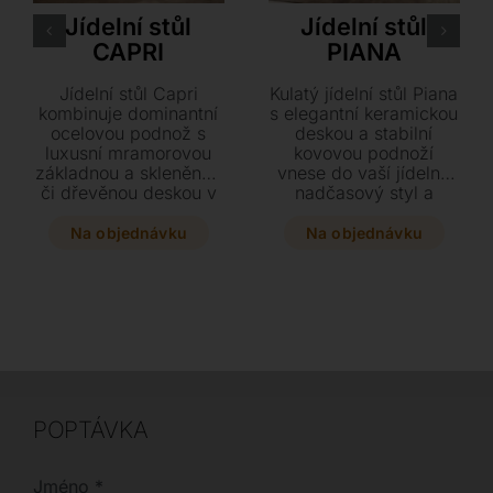
Jídelní stůl
Jídelní stůl
CAPRI
PIANA
Jídelní stůl Capri
Kulatý jídelní stůl Piana
kombinuje dominantní
s elegantní keramickou
ocelovou podnož s
deskou a stabilní
luxusní mramorovou
kovovou podnoží
základnou a skleněnou
vnese do vaší jídelny
či dřevěnou deskou v
nadčasový styl a
italském stylu. Tento
vysokou odolnost.
designový kousek
Vyberte si z několika
Na objednávku
Na objednávku
inspirovaný přírodou a
rozměrů i odstínů
moderními
keramiky a získejte
technologiemi je k
designový kousek se
dispozici v kulatém i
snadnou údržbou.
oválném provedení v
několika elegantních
barvách. Dopřejte
svému interiéru esenci
Itálie s precizně
POPTÁVKA
zpracovanými
materiály, jako je
mramor Carrara nebo
Jméno
*
ořech Canaletto.