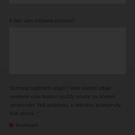
S čím vám můžeme pomoci?
Ochrana osobních údajů | Vaše osobní údaje
uvedené výše budou využity pouze za účelem
zpracování Vaší poptávky a nebudou poskytnuty
třetí straně.
*
Souhlasím