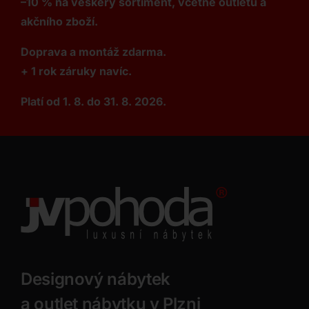
–10 % na veškerý sortiment, včetně outletu a
akčního zboží.
Doprava a montáž zdarma.
+ 1 rok záruky navíc.
Platí od 1. 8. do 31. 8. 2026.
Designový nábytek
a outlet nábytku v Plzni