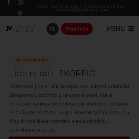
Přeskočit
+420 727 859 382
|
+420 606 354 934
|
obchod@jvpohoda.com
na
obsah
MENU
Poptávka
Úvod
Na objednávku
O nás
Jídelní stůl SKORPIO
Katalog
Výjimečný jídelní stůl Skorpio vás uchvátí originální
designovou podnoží z lakované oceli, která
dokonale vynikne pod elegantní skleněnou deskou.
Značky
Přizpůsobte si tento luxusní kousek svému interiéru
díky široké škále rozměrů a exkluzivních
Outlet
povrchových úprav.