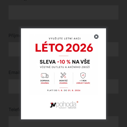
Příjmení
*
Email
*
Telefon
*