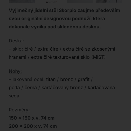
Výjimečný jídelní stůl Skorpio zaujme především
svou originální designovou podnoží, která
dokonale vyniká pod skleněnou deskou.
Deska:
– sklo:
čiré
/
extra čiré
/
extra čiré se zkosenými
hranami
/
extra čiré texturované sklo (MIST)
Nohy:
– lakovaná ocel:
titan
/
bronz
/
grafit
/
perla
/
černá
/
kartáčovaný bronz
/
kartáčovaná
šedá
Rozměry:
150 x 150 x v. 74 cm
200 x 200 x v. 74 cm