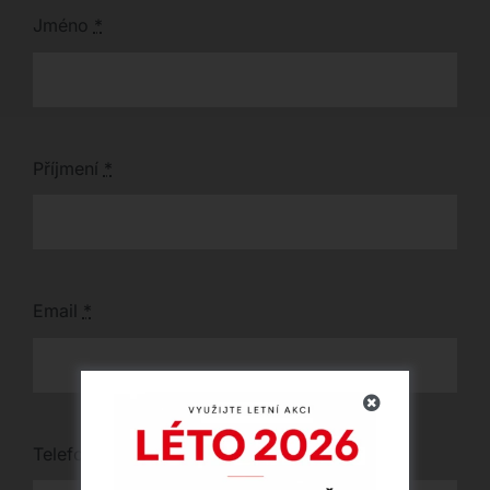
Jméno
*
Příjmení
*
Email
*
Telefon
*