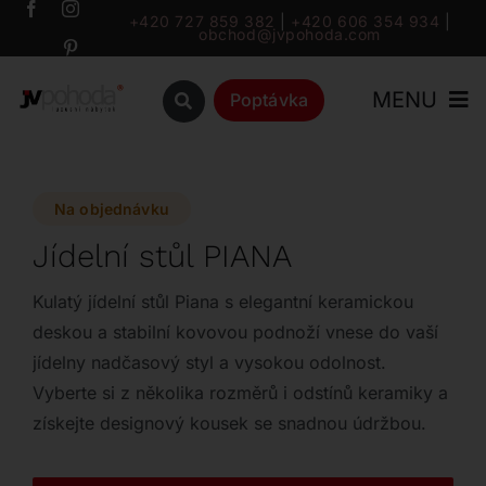
Přeskočit
+420 727 859 382
|
+420 606 354 934
|
obchod@jvpohoda.com
na
obsah
MENU
Poptávka
Úvod
Na objednávku
O nás
Jídelní stůl PIANA
Katalog
Kulatý jídelní stůl Piana s elegantní keramickou
deskou a stabilní kovovou podnoží vnese do vaší
jídelny nadčasový styl a vysokou odolnost.
Značky
Vyberte si z několika rozměrů i odstínů keramiky a
získejte designový kousek se snadnou údržbou.
Outlet