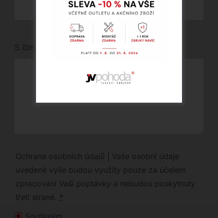
S čím vám můžeme pomoci?
Ochrana osobních údajů | Vaše osobní údaje
uvedené výše budou využity pouze za účelem
zpracování Vaší poptávky a nebudou poskytnuty
třetí straně.
*
Souhlasím