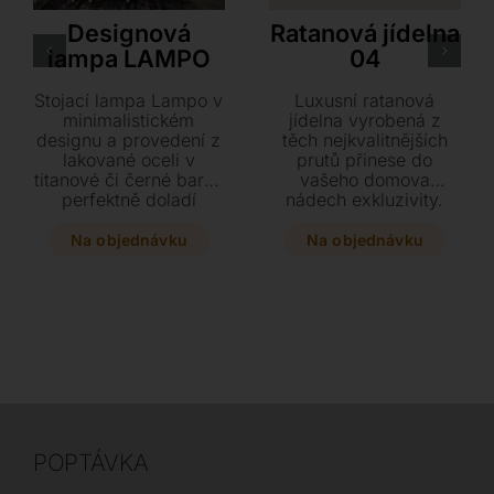
Cattelan Italia
Rattan Deco
Designová
Ratanová jídelna
lampa LAMPO
04
Stojací lampa Lampo v
Luxusní ratanová
minimalistickém
jídelna vyrobená z
designu a provedení z
těch nejkvalitnějších
lakované oceli v
prutů přinese do
titanové či černé barvě
vašeho domova
perfektně doladí
nádech exkluzivity.
jakýkoliv prostor. Tento
Vyberte si z bohaté
nádherný kousek o
škály odstínů v
Na objednávku
Na objednávku
rozměrech 270 x 52 x
matném či lesklém
230 cm dodá vašemu
provedení doplněném
interiéru styl i eleganci.
o prvotřídní španělské
látky.
POPTÁVKA