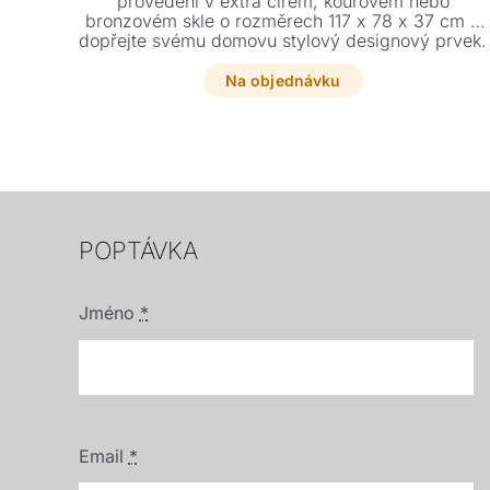
provedení v extra čirém, kouřovém nebo
bronzovém skle o rozměrech 117 x 78 x 37 cm a
dopřejte svému domovu stylový designový prvek.
Na objednávku
POPTÁVKA
Jméno
*
Email
*