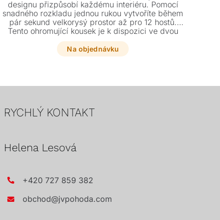
designu přizpůsobí každému interiéru. Pomocí
R
snadného rozkladu jednou rukou vytvoříte během
ki
pár sekund velkorysý prostor až pro 12 hostů.
dr
Tento ohromující kousek je k dispozici ve dvou
bor
rozměrech a mnoha barevných odstínech dle
vzorníku.
Na objednávku
RYCHLÝ KONTAKT
Helena Lesová
+420 727 859 382
obchod@jvpohoda.com