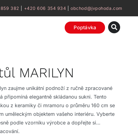
 859 382
|
+420 606 354 934
|
obchod@jvpohoda.com
Poptávka
stůl MARILYN
rilyn zaujme unikátní podnoží z ručně zpracované
erá připomíná elegantně skládanou sukni. Tento
skou z keramiky či mramoru o průměru 160 cm se
ým uměleckým objektem vašeho interiéru. Vyberte
esně podle vzorníku výrobce a dopřejte si
racování.