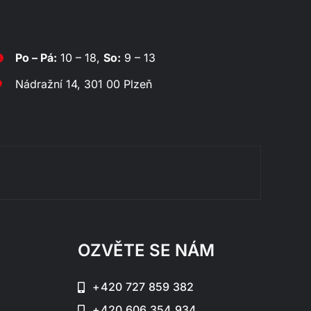
Po – Pá:
10 – 18,
So:
9 – 13
Nádražní 14, 301 00 Plzeň
Rozklá
OZVĚTE SE NÁM
+420 727 859 382
+420 606 354 934