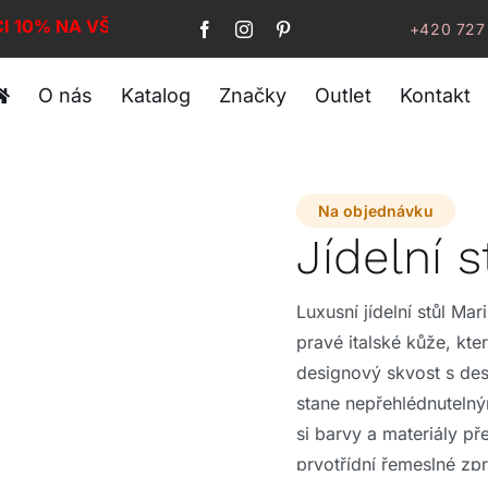
CI 10% NA VŠE!
+420 727
O nás
Katalog
Značky
Outlet
Kontakt
Na objednávku
Jídelní 
Luxusní jídelní stůl Ma
pravé italské kůže, kt
designový skvost s de
stane nepřehlédnuteln
si barvy a materiály př
prvotřídní řemeslné zp