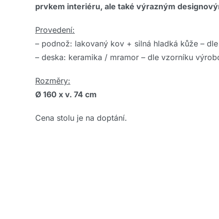
prvkem interiéru, ale také výrazným designový
Provedení:
– podnož: lakovaný kov + silná hladká kůže – dl
– deska: keramika / mramor – dle vzorníku výrob
Rozměry:
Ø 160 x v. 74 cm
Cena stolu je na doptání.