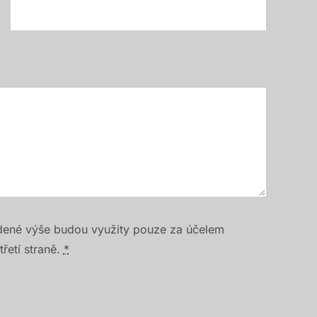
dené výše budou využity pouze za účelem
řetí straně.
*