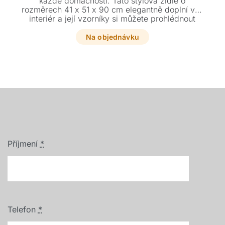
každé domácnosti. Tato stylová židle o
rozměrech 41 x 51 x 90 cm elegantně doplní váš
interiér a její vzorníky si můžete prohlédnout
přímo na našem showroomu v Plzni.
Na objednávku
Příjmení
*
Telefon
*