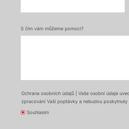
S čím vám můžeme pomoci?
Ochrana osobních údajů | Vaše osobní údaje uve
zpracování Vaší poptávky a nebudou poskytnuty t
Souhlasím