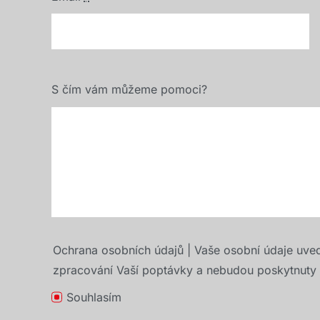
S čím vám můžeme pomoci?
Ochrana osobních údajů | Vaše osobní údaje uve
zpracování Vaší poptávky a nebudou poskytnuty t
Souhlasím