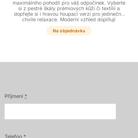
maximálního pohodlí pro váš odpočinek. Vyberte
si z pestré škály prémiových kůží či textilií a
dopřejte si i hravou houpací verzi pro jedinečné
chvíle relaxace. Moderní vzhled doplňují
elegantní kovové nohy a kvalitní výplň z pěny a
peří.
Na objednávku
Příjmení
*
Telefon
*