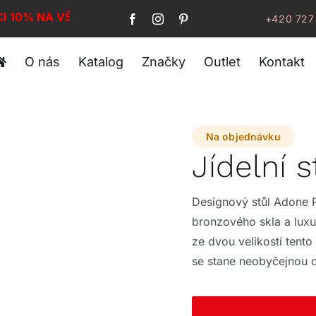
CI 10% NA VŠE!
+420 727
O nás
Katalog
Značky
Outlet
Kontakt
Na objednávku
Jídelní 
Designový stůl Adone P
bronzového skla a luxu
ze dvou velikostí tento
se stane neobyčejnou d