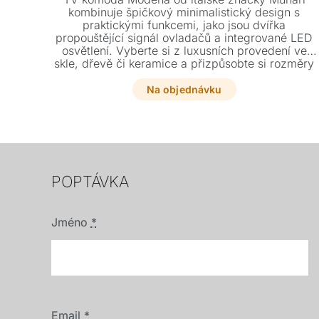
kombinuje špičkový minimalistický design s
praktickými funkcemi, jako jsou dvířka
propouštějící signál ovladačů a integrované LED
osvětlení. Vyberte si z luxusních provedení ve
skle, dřevě či keramice a přizpůsobte si rozměry
přesně podle velikosti vaší televize. Tento
elegantní kousek s multizásuvkou a
Na objednávku
nastavitelnými policemi se stane dokonalým
doplňkem každého moderního interiéru.
POPTÁVKA
Jméno
*
Email
*