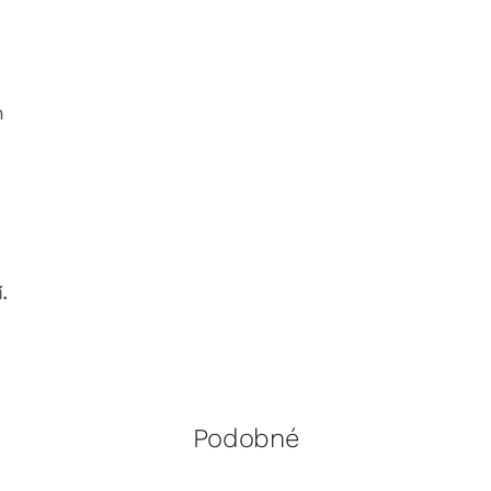
n
.
Podobné