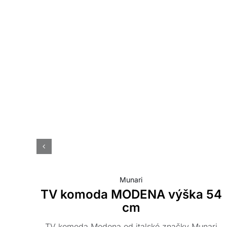
Munari
TV komoda MODENA výška 54
cm
TV komoda Modena od italské značky Munari