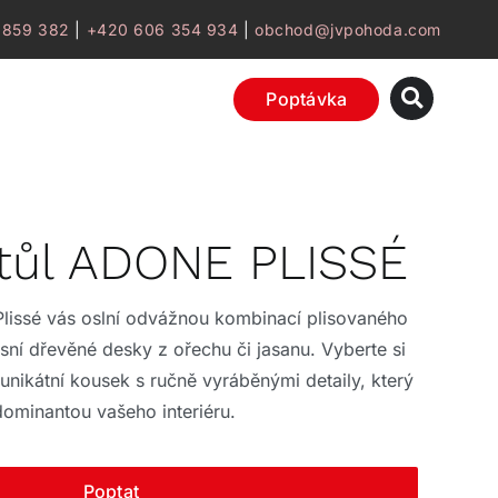
 859 382
|
+420 606 354 934
|
obchod@jvpohoda.com
Poptávka
stůl ADONE PLISSÉ
lissé vás oslní odvážnou kombinací plisovaného
sní dřevěné desky z ořechu či jasanu. Vyberte si
 unikátní kousek s ručně vyráběnými detaily, který
ominantou vašeho interiéru.
Poptat