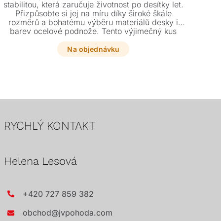
stabilitou, která zaručuje životnost po desítky let.
Přizpůsobte si jej na míru díky široké škále
rozměrů a bohatému výběru materiálů desky i
barev ocelové podnože. Tento výjimečný kus
nábytku se stane dominantou každého moderního
interiéru.
Na objednávku
RYCHLÝ KONTAKT
Helena Lesová
+420 727 859 382
obchod@jvpohoda.com