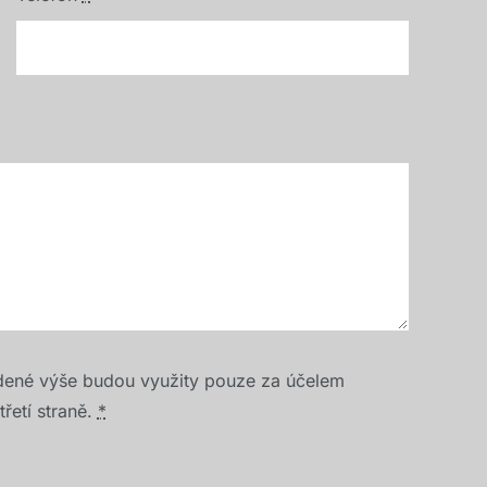
dené výše budou využity pouze za účelem
řetí straně.
*