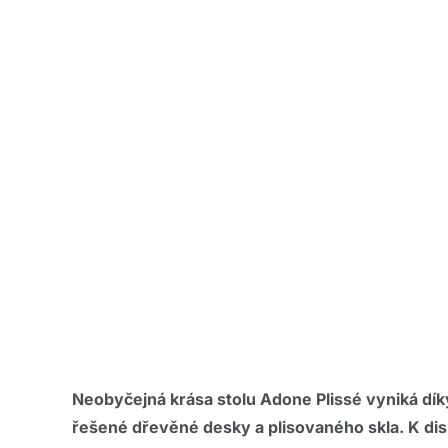
Neobyčejná krása stolu Adone Plissé vyniká d
řešené dřevěné desky a plisovaného skla. K dis